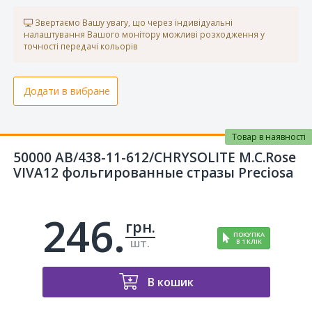
Звертаємо Вашу увагу, що через індивідуальні
налаштування Вашого монітору можливі розходження у
точності передачі кольорів
Додати в вибране
Товар в наявності
50000 AB/438-11-612/CHRYSOLITE M.C.Rose
VIVA12 фольгированные стразы Preciosa
246.
грн.
ПОКУПКА
шт.
В 1 КЛІК
В кошик