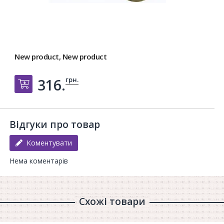
New product, New product
грн.
316.
Добавить в корзину
Відгуки про товар
Коментувати
Нема коментарів
Схожі товари