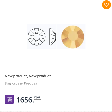
New product, New product
Вид:
стрази Preciosa
грн.
1656.
Добавить в корзину