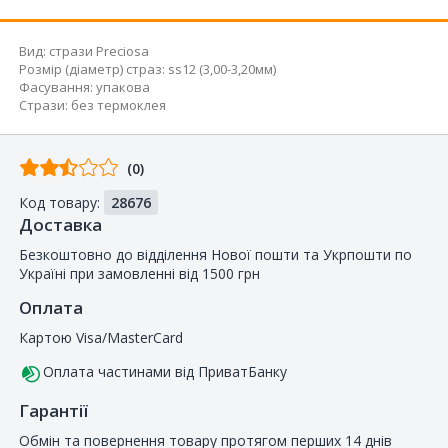
Вид
:
стрази Preciosa
Розмір (діаметр) страз
:
ss12 (3,00-3,20мм)
Фасування
:
упакова
Стрази
:
без термоклея
Відгуків
(0)
від
Код товару:
28676
покупців
Доставка
Безкоштовно до відділення Нової пошти та Укрпошти по
Україні при замовленні від 1500 грн
Оплата
Картою Visa/MasterCard
Оплата частинами від ПриватБанку
Гарантії
Обмін та повернення товару протягом перших 14 днів