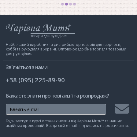
Інтернет-
магазин
Чарівна
Мить
Найбільший виробник та дистрибьютор товарів для творчості,
хоббі та рукоділля в Україні. Оптово-роздрібна торгівля товарами
для рукоділля.
Зв`яжіться з нами
+38 (095) 225-89-90
Бажаєте знати про нові акції та розпродаж?
Підписа
Будь завжди в курсі останніх новин від Чарівна Мить™ та наших
на
акційних пропозицій. Введи свій e-mail і підпишись на розсилання.
розсилк