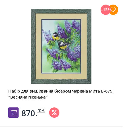
-15
%
Набір для вишивання бісером Чарівна Мить Б-679
"Весняна пісенька"
грн.
870.
Добавить в корзину