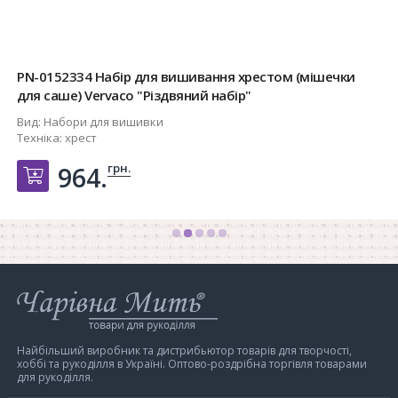
PN-0152334 Набір для вишивання хрестом (мішечки
для саше) Vervaco "Різдвяний набір"
Вид:
Набори для вишивки
Техніка:
хрест
грн.
964.
Добавить в корзину
Інтернет-
магазин
Чарівна
Мить
Найбільший виробник та дистрибьютор товарів для творчості,
хоббі та рукоділля в Україні. Оптово-роздрібна торгівля товарами
для рукоділля.