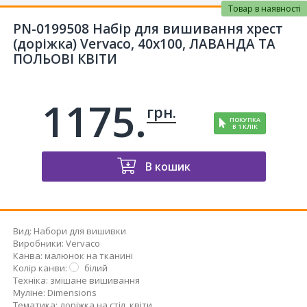
Товар в наявності
PN-0199508 Набір для вишивання хрест
(доріжка) Vervaco, 40х100, ЛАВАНДА ТА
ПОЛЬОВІ КВІТИ
1175.
грн.
ПОКУПКА
В 1 КЛІК
В кошик
Вид
:
Набори для вишивки
Виробники
:
Vervaco
Канва
:
малюнок на тканині
Колір канви
:
білий
Техніка
:
змішане вишивання
Муліне
:
Dimensions
Тематика
:
доріжка на стіл
,
квіти