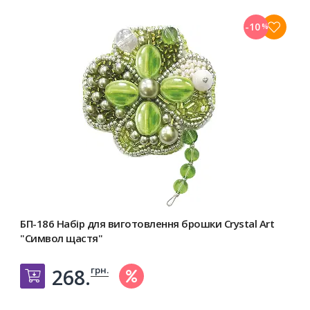
-10
%
БП-186 Набір для виготовлення брошки Crystal Art
"Символ щастя"
грн.
268.
Добавить в корзину