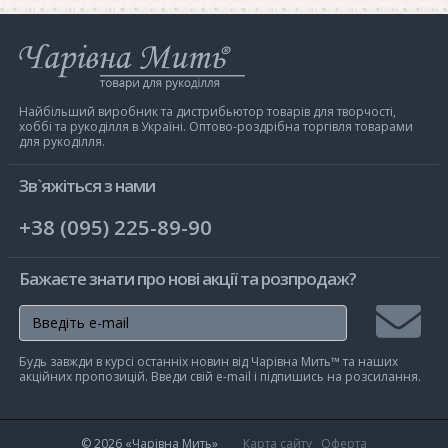
Інтернет-
магазин
Чарівна
Мить
Найбільший виробник та дистрибьютор товарів для творчості,
хоббі та рукоділля в Україні. Оптово-роздрібна торгівля товарами
для рукоділля.
Зв`яжіться з нами
+38 (095) 225-89-90
Бажаєте знати про нові акції та розпродаж?
Підписа
Будь завжди в курсі останніх новин від Чарівна Мить™ та наших
на
акційних пропозицій. Введи свій e-mail і підпишись на розсилання.
розсилк
© 2026
«Чарівна Мить»
Карта сайту
Оферта