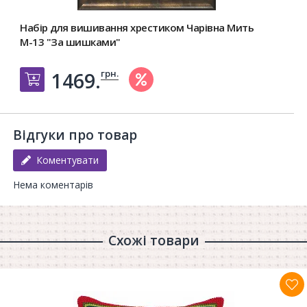
Набір для вишивання хрестиком Чарівна Мить
М-13 "За шишками"
грн.
1469.
Добавить в корзину
Відгуки про товар
Коментувати
Нема коментарів
Схожі товари