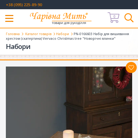
+38 (095) 225-89-90
0
Меню
Головна
Каталог товарів
Набори
PN-0166603 Набір для вишивання
хрестом (скатертина) Vervaco Christmas tree "Новорічні ялинки"
Набори