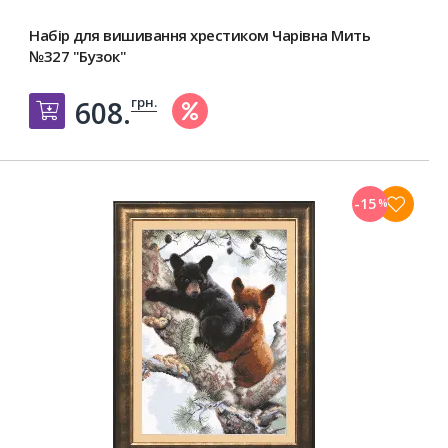
Набір для вишивання хрестиком Чарівна Мить
№327 "Бузок"
грн.
608.
Добавить в корзину
-15
%