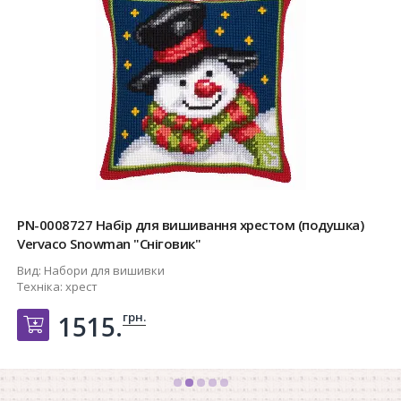
PN-0008727 Набір для вишивання хрестом (подушка)
Vervaco Snowman "Сніговик"
Вид:
Набори для вишивки
Техніка:
хрест
грн.
1515.
Добавить в корзину