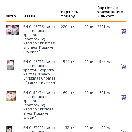
Вартість з
Вартість
урахуванням
Фото
Назва
товару
кількості
PN-0146076 Набір
2201.
1.00
2201
грн.
шт.
грн.
для вишивання
хрестом
(скатертина)
Vervaco Christmas
gnomes "Різдвяні
гномики"
PN-0146077 Набір
1544.
1.00
1544
грн.
шт.
грн.
для вишивання
хрестом (доріжка
на стіл) Vervaco
Christmas Gnomes
"Різдвяні гномики"
PN-0150474 Набір
1691.
1.00
1691
грн.
шт.
грн.
для вишивання
хрестом
(скатертина)
Vervaco Chistmas
elves "Різдвяні
ельфи"
PN-0167023 Набір
1132.
1.00
1132
грн.
шт.
грн.
для вишивання