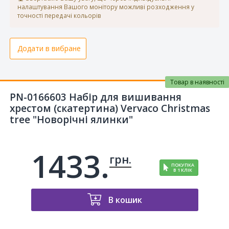
налаштування Вашого монітору можливі розходження у
точності передачі кольорів
Додати в вибране
Товар в наявності
PN-0166603 Набір для вишивання
хрестом (скатертина) Vervaco Christmas
tree "Новорічні ялинки"
1433.
грн.
ПОКУПКА
В 1 КЛІК
В кошик