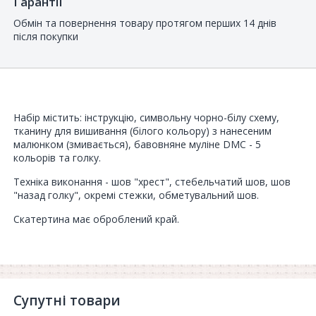
Гарантії
Обмін та повернення товару протягом перших 14 днів
після покупки
Набір містить: інструкцію, символьну чорно-білу схему,
тканину для вишивання (білого кольору) з нанесеним
малюнком (змивається), бавовняне муліне DMC - 5
кольорів та голку.
Техніка виконання - шов "хрест", стебельчатий шов, шов
"назад голку", окремі стежки, обметувальний шов.
Скатертина має оброблений край.
Супутні товари