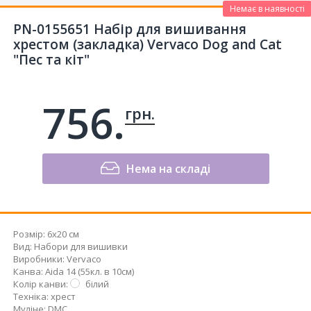
Немає в наявності
PN-0155651 Набір для вишивання
хрестом (закладка) Vervaco Dog and Cat
"Пес та кіт"
756.
грн.
Нема на складі
Розмір:
6x20 см
Вид
:
Набори для вишивки
Виробники
:
Vervaco
Канва
:
Aida 14 (55кл. в 10см)
Колір канви
:
білий
Техніка
:
хрест
Муліне
:
DMC