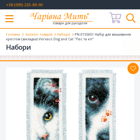
+38 (095) 225-89-90
0
Меню
Головна
Каталог товарів
Набори
PN-0155651 Набір для вишивання
хрестом (закладка) Vervaco Dog and Cat "Пес та кіт"
Набори