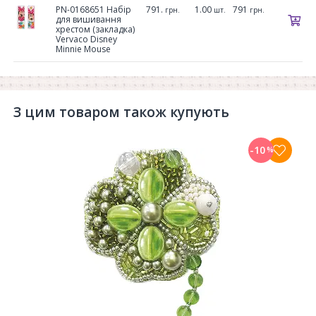
PN-0168651 Набір
791.
1.00
791
грн.
шт.
грн.
для вишивання
хрестом (закладка)
Vervaco Disney
Minnie Mouse
З цим товаром також купують
-10
%