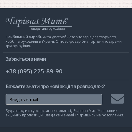
Інтернет-
магазин
Чарівна
Мить
Найбільший виробник та дистрибьютор товарів для творчості,
хоббі та рукоділля в Україні. Оптово-роздрібна торгівля товарами
для рукоділля.
Зв`яжіться з нами
+38 (095) 225-89-90
Бажаєте знати про нові акції та розпродаж?
Підписа
Будь завжди в курсі останніх новин від Чарівна Мить™ та наших
на
акційних пропозицій. Введи свій e-mail і підпишись на розсилання.
розсилк