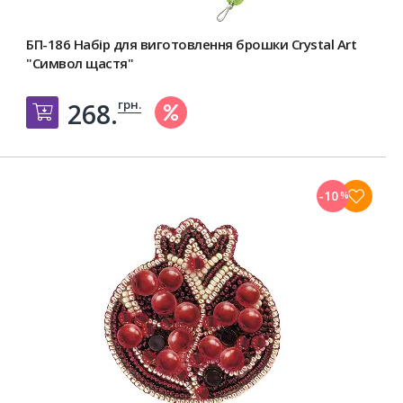
БП-186 Набір для виготовлення брошки Crystal Art
"Символ щастя"
грн.
268.
Добавить в корзину
-10
%