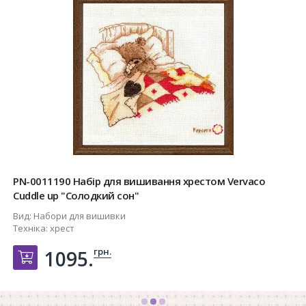
PN-0011190 Набір для вишивання хрестом Vervaco
Cuddle up "Солодкий сон"
Вид:
Набори для вишивки
Техніка:
хрест
грн.
1095.
Добавить в корзину