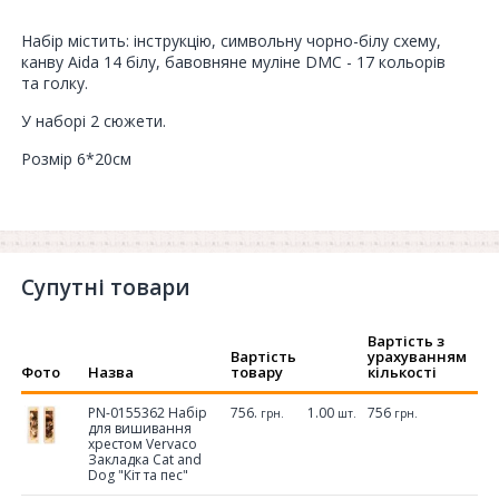
Набір містить: інструкцію, символьну чорно-білу схему,
канву Aida 14 білу, бавовняне муліне DMC - 17 кольорів
та голку.
У наборі 2 сюжети.
Розмір 6*20см
Супутні товари
Вартість з
Вартість
урахуванням
Фото
Назва
товару
кількості
PN-0155362 Набір
756.
1.00
756
грн.
шт.
грн.
для вишивання
хрестом Vervaco
Закладка Cat and
Dog "Кіт та пес"