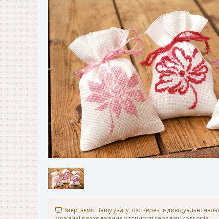
Звертаємо Вашу увагу, що через індивідуальні нал
можливі розходження у точності передачі кольорів