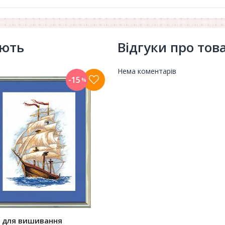
ують
Відгуки про тов
Нема коментарів
-15
%
р для вишивання