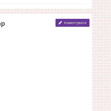
ар
Коментувати