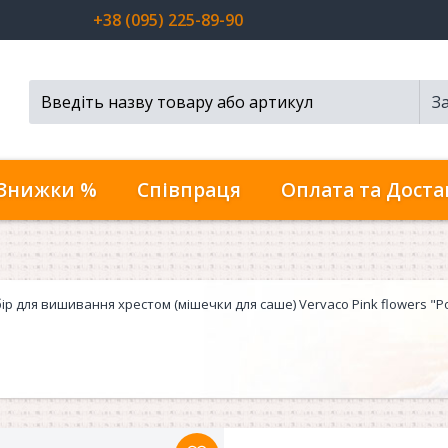
+38 (095) 225-89-90
З
Пошук...
Знижки %
Співпраця
Оплата та Доста
ір для вишивання хрестом (мішечки для саше) Vervaco Pink flowers "Р