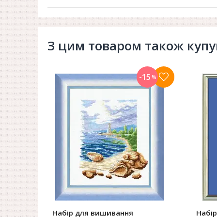
З цим товаром також куп
-15
%
Набір для вишивання
Набі