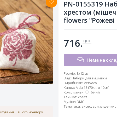
PN-0155319 На
хрестом (мішеч
flowers "Рожеві
716.
грн.
Нема на скла
Розмір:
8x12 см
Вид
:
Набори для вишивки
Виробники
:
Vervaco
Канва
:
Aida 18 (70кл. в 10см)
Колір канви
:
білий
Техніка
:
хрест
Муліне
:
DMC
Тематика
:
аксесуари
,
мішечки
,
аштування Вашого монітору