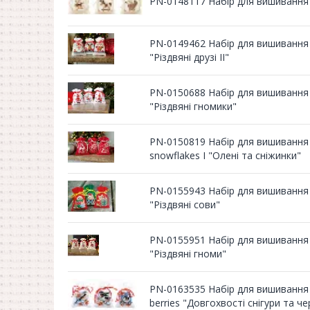
PN-0148117 Набір для вишивання 
PN-0149462 Набір для вишивання х
"Різдвяні друзі II"
PN-0150688 Набір для вишивання х
"Різдвяні гномики"
PN-0150819 Набір для вишивання 
snowflakes I "Олені та сніжинки"
PN-0155943 Набір для вишивання 
"Різдвяні сови"
PN-0155951 Набір для вишивання 
"Різдвяні гноми"
PN-0163535 Набір для вишивання х
berries "Довгохвості снігури та че