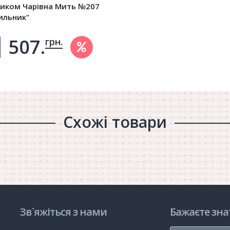
тиком Чарівна Мить №207
ильник"
507.
грн.
Добавить в корзину
Схожі товари
Зв`яжіться з нами
Бажаєте зна