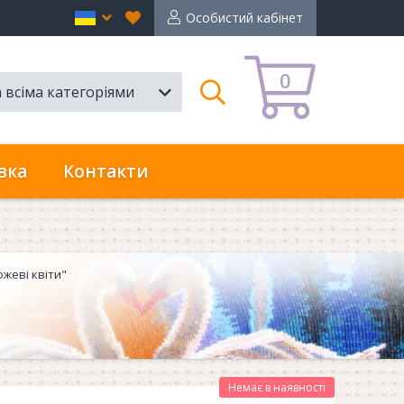
Вибране
en
Особистий кабінет
0
а всіма категоріями
Пошук
вка
Контакти
ожеві квіти"
Немає в наявності