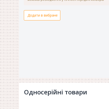
Додати в вибране
Односерійні товари