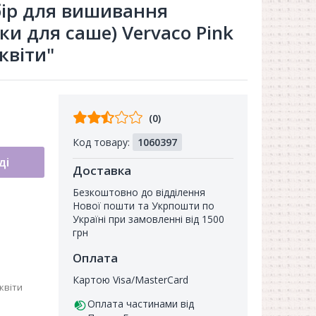
бір для вишивання
ки для саше) Vervaco Pink
 квіти"
Відгуків
(0)
від
Код товару:
1060397
покупців
ді
Доставка
Безкоштовно до відділення
Нової пошти та Укрпошти по
Україні при замовленні від 1500
грн
Оплата
Картою Visa/MasterCard
квіти
Оплата частинами від