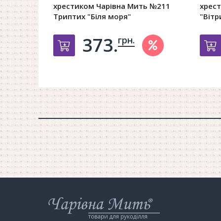
хрестиком Чарівна Мить №211
хрес
Триптих "Біля моря"
"Вітр
373.
грн.
Добавить в корзину
Інтернет-
магазин
Чарівна