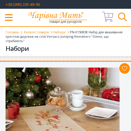
+38 (095) 225-89-90
0
Меню
Головна
Каталог товарів
Набори
PN-0150838 Набір для вишивання
хрестом (доріжка на стіл) Vervaco Jumping Reindeers "Олені, що
стрибають"
Набори