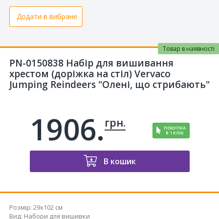
Додати в вибране
Товар в наявності
PN-0150838 Набір для вишивання
хрестом (доріжка на стіл) Vervaco
Jumping Reindeers "Олені, що стрибають"
1906.
грн.
ПОКУПКА
В 1 КЛІК
В кошик
Розмір:
29x102 см
Вид
:
Набори для вишивки