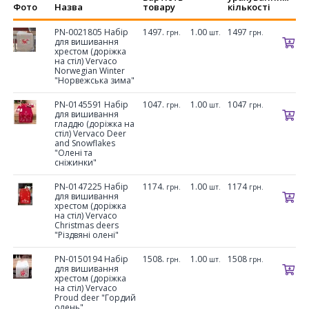
Фото
Назва
товару
кількості
PN-0021805 Набір
1497.
1.00
1497
грн.
шт.
грн.
для вишивання
хрестом (доріжка
на стіл) Vervaco
Norwegian Winter
"Норвежська зима"
PN-0145591 Набір
1047.
1.00
1047
грн.
шт.
грн.
для вишивання
гладдю (доріжка на
стіл) Vervaco Deer
and Snowflakes
"Олені та
сніжинки"
PN-0147225 Набір
1174.
1.00
1174
грн.
шт.
грн.
для вишивання
хрестом (доріжка
на стіл) Vervaco
Christmas deers
"Різдвяні олені"
PN-0150194 Набір
1508.
1.00
1508
грн.
шт.
грн.
для вишивання
хрестом (доріжка
на стіл) Vervaco
Proud deer "Гордий
олень"