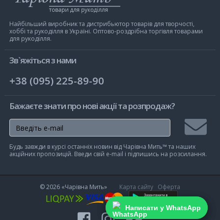
магазин
Чарівна
Мить
Найбільший виробник та дистрибьютор товарів для творчості,
хоббі та рукоділля в Україні. Оптово-роздрібна торгівля товарами
для рукоділля.
Зв`яжіться з нами
+38 (095) 225-89-90
Бажаєте знати про нові акції та розпродаж?
Підписа
Будь завжди в курсі останніх новин від Чарівна Мить™ та наших
на
акційних пропозицій. Введи свій e-mail і підпишись на розсилання.
розсилк
© 2026
«Чарівна Мить»
Карта сайту
Оферта
Написати у WhatsApp
Написати у WhatsApp