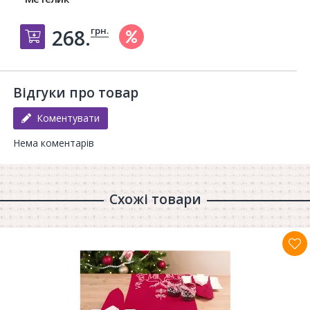
грн.
268.
Добавить в корзину
Відгуки про товар
Коментувати
Нема коментарів
Схожі товари