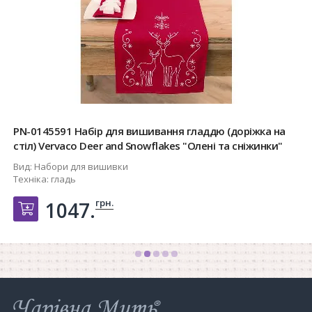
PN-0145591 Набір для вишивання гладдю (доріжка на
стіл) Vervaco Deer and Snowflakes "Олені та сніжинки"
Вид:
Набори для вишивки
Техніка:
гладь
грн.
1047.
Добавить в корзину
Інтернет-