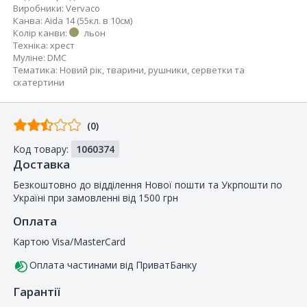
Виробники
:
Vervaco
Канва
:
Aida 14 (55кл. в 10см)
Колір канви
:
льон
Техніка
:
хрест
Муліне
:
DMC
Тематика
:
Новий рік
,
тварини
,
рушники, серветки та
скатертини
Відгуків
(0)
від
Код товару:
1060374
покупців
Доставка
Безкоштовно до відділення Нової пошти та Укрпошти по
Україні при замовленні від 1500 грн
Оплата
Картою Visa/MasterCard
Оплата частинами від ПриватБанку
Гарантії