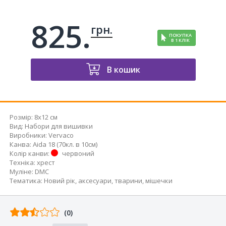
825.
грн.
ПОКУПКА
В 1 КЛІК
В кошик
Розмір:
8x12 см
Вид
:
Набори для вишивки
Виробники
:
Vervaco
Канва
:
Aida 18 (70кл. в 10см)
Колір канви
:
червоний
Техніка
:
хрест
Муліне
:
DMC
Тематика
:
Новий рік
,
аксесуари
,
тварини
,
мішечки
Відгуків
(0)
від