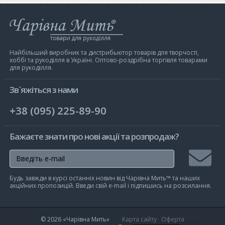
Інтернет-
магазин
Чарівна
Мить
Найбільший виробник та дистрибьютор товарів для творчості,
хоббі та рукоділля в Україні. Оптово-роздрібна торгівля товарами
для рукоділля.
Зв`яжіться з нами
+38 (095) 225-89-90
Бажаєте знати про нові акції та розпродаж?
Підписа
Будь завжди в курсі останніх новин від Чарівна Мить™ та наших
на
акційних пропозицій. Введи свій e-mail і підпишись на розсилання.
розсилк
© 2026
«Чарівна Мить»
Карта сайту
Оферта