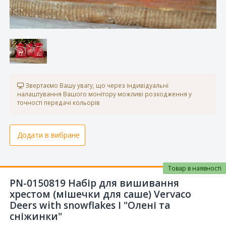
Звертаємо Вашу увагу, що через індивідуальні
налаштування Вашого монітору можливі розходження у
точності передачі кольорів
Додати в вибране
Товар в наявності
PN-0150819 Набір для вишивання
хрестом (мішечки для саше) Vervaco
Deers with snowflakes I "Олені та
сніжинки"