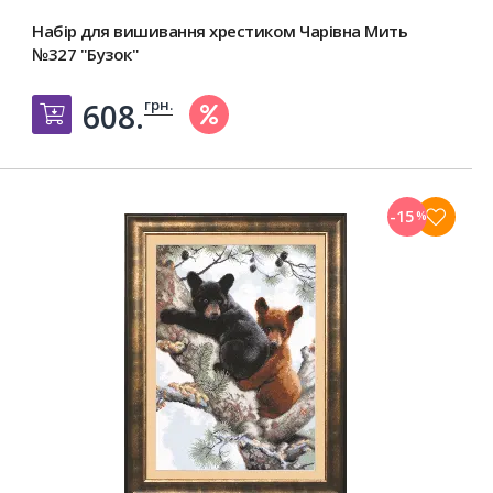
Набір для вишивання хрестиком Чарівна Мить
№327 "Бузок"
грн.
608.
Добавить в корзину
-15
%