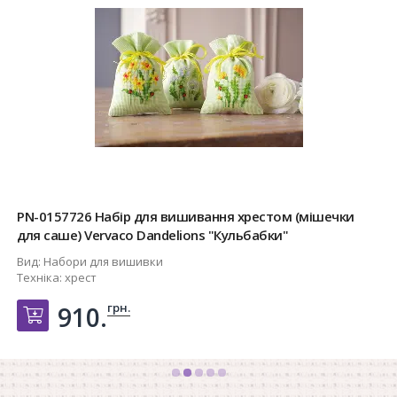
PN-0157726 Набір для вишивання хрестом (мішечки
для саше) Vervaco Dandelions "Кульбабки"
Вид:
Набори для вишивки
Техніка:
хрест
грн.
910.
Добавить в корзину