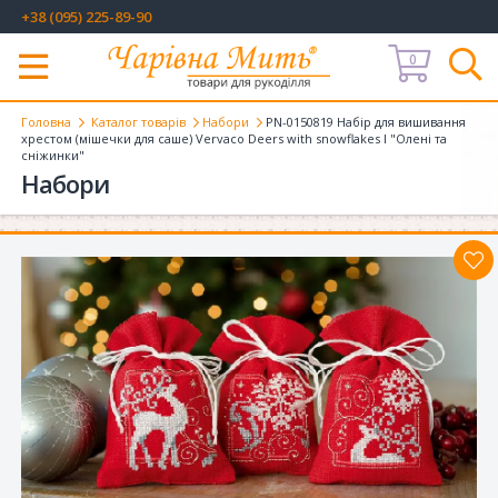
+38 (095) 225-89-90
0
Меню
Головна
Каталог товарів
Набори
PN-0150819 Набір для вишивання
хрестом (мішечки для саше) Vervaco Deers with snowflakes I "Олені та
сніжинки"
Набори