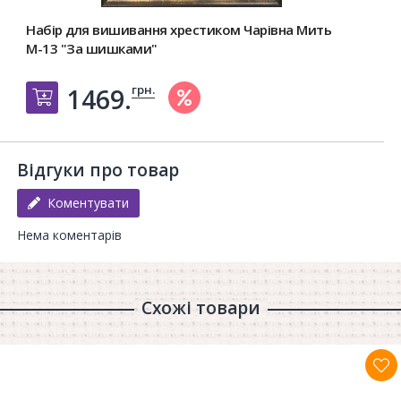
Набір для вишивання хрестиком Чарівна Мить
М-13 "За шишками"
грн.
1469.
Добавить в корзину
Відгуки про товар
Коментувати
Нема коментарів
Схожі товари