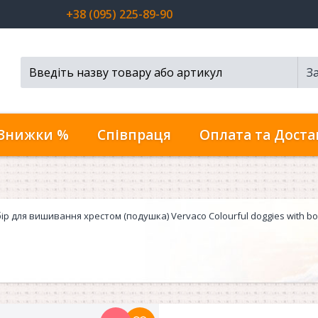
+38 (095) 225-89-90
З
Пошук...
Знижки %
Співпраця
Оплата та Доста
ір для вишивання хрестом (подушка) Vervaco Colourful doggies with bo