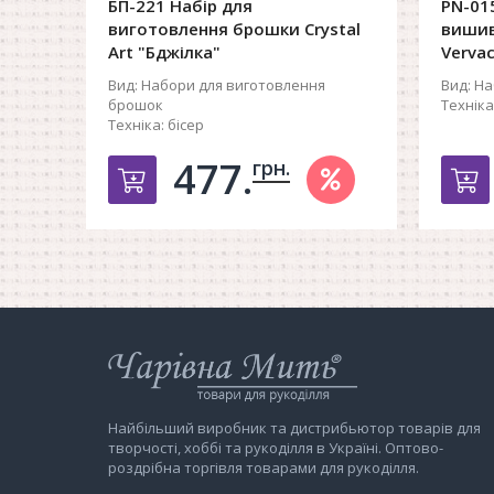
БП-221 Набір для
PN-01
виготовлення брошки Crystal
вишив
Art "Бджілка"
Verva
Вид:
Набори для виготовлення
Вид:
На
брошок
Техніка
Техніка:
бісер
477.
грн.
Добавить в корзину
Д
Інтернет-
магазин
Чарівна
Мить
Найбільший виробник та дистрибьютор товарів для
творчості, хоббі та рукоділля в Україні. Оптово-
роздрібна торгівля товарами для рукоділля.