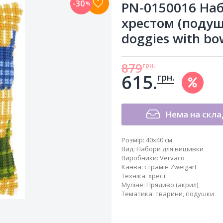
-30
PN-0150016 На
%
хрестом (подушк
doggies with bo
879
грн.
615.
грн.
Нема на скла
Розмір:
40x40 см
Вид
:
Набори для вишивки
Виробники
:
Vervaco
Канва
:
страмін Zweigart
Техніка
:
хрест
Муліне
:
Прядиво (акрил)
Тематика
:
тварини
,
подушки