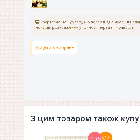
Звертаємо Вашу увагу, що через індивідуальні нал
можливі розходження у точності передачі кольорів
Додати в вибране
З цим товаром також куп
-15
%