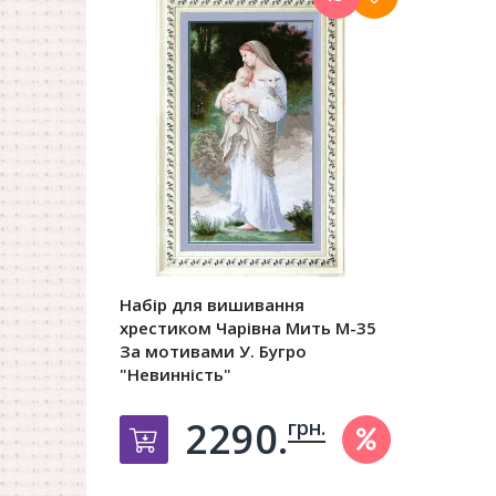
Набір для вишивання
хрестиком Чарівна Мить М-35
За мотивами У. Бугро
"Невинність"
2290.
грн.
Добавить в корзину