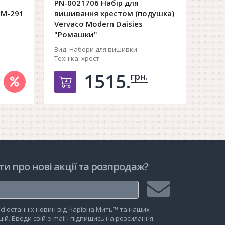
PN-0021706 Набір для
 М-291
вишивання хрестом (подушка)
Vervaco Modern Daisies
"Ромашки"
Вид:
Набори для вишивки
Техніка:
хрест
1515.
грн.
рзину
Добавить в корзину
ти про нові акції та розпродаж?
Підписатися
сі останніх новин від Чарівна Мить™ та наших
на
ій. Введи свій e-mail і підпишись на розсилання.
розсилку