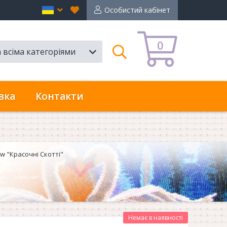
Вибране
en
Особистий кабінет
0
а всіма категоріями
Пошук
вка
Контакти
w "Красочні Скотті"
Немає в наявності