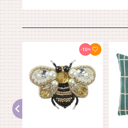
-10
%