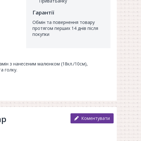
ПриватБанку
Гарантії
Обмін та повернення товару
протягом перших 14 днів після
покупки
рамін з нанесеним малюнком (18кл./10см),
та голку.
ар
Коментувати