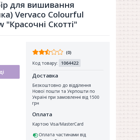
бір для вишивання
а) Vervaco Colourful
w "Красочні Скотті"
Відгуків
(0)
від
Код товару:
1064422
покупців
ді
Доставка
Безкоштовно до відділення
Нової пошти та Укрпошти по
Україні при замовленні від 1500
грн
Оплата
Картою Visa/MasterCard
Оплата частинами від