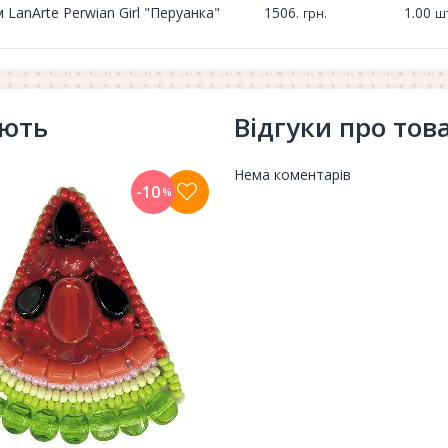
LanArte Perwian Girl "Перуанка"
1506.
1.00
грн.
шт
ують
Відгуки про тов
Нема коментарів
-10
%