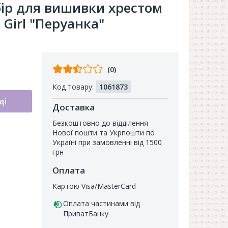
ір для вишивки хрестом
 Girl "Перуанка"
Відгуків
(0)
від
Код товару:
1061873
покупців
ді
Доставка
Безкоштовно до відділення
Нової пошти та Укрпошти по
Україні при замовленні від 1500
грн
Оплата
Картою Visa/MasterCard
Оплата частинами від
ПриватБанку