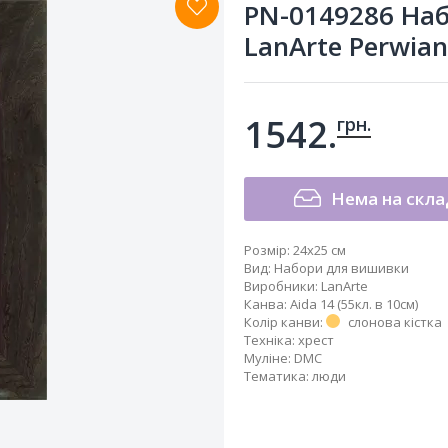
PN-0149286 Наб
LanArte Perwian
1542.
грн.
Нема на скла
Розмір:
24x25 см
Вид
:
Набори для вишивки
Виробники
:
LanArte
Канва
:
Aida 14 (55кл. в 10см)
Колір канви
:
слонова кістка
Техніка
:
хрест
Муліне
:
DMC
Тематика
:
люди