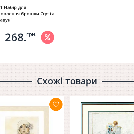
1 Набір для
овлення брошки Crystal
Кавун"
268.
грн.
Добавить в корзину
Схожі товари