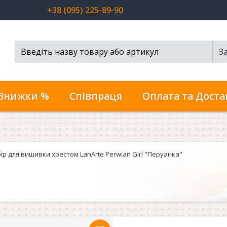
+38 (095) 225-89-90
З
Пошук...
Знижки %
Співпраця
Оплата та Доста
ір для вишивки хрестом LanArte Perwian Girl "Перуанка"