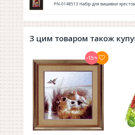
PN-0148513 Набір для вишивки хрестом 
З цим товаром також куп
-15
%