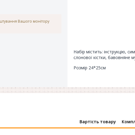
аштування Вашого монітору
Набір містить: інструкцію, си
слонової кістки, бавовняне м
Розмір 24*25см
Вартість товару
Компл