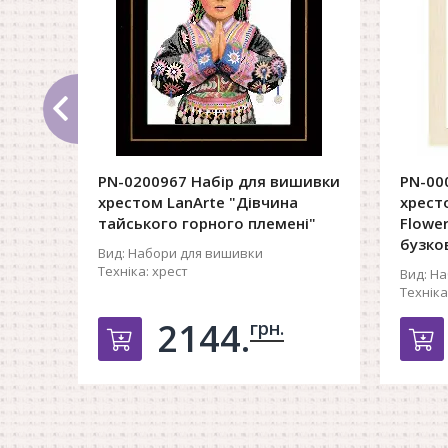
PN-0200967 Набір для вишивки
PN-00
хрестом LanArte "Дівчина
хресто
тайського горного племені"
Flower
бузко
Вид:
Набори для вишивки
Техніка:
хрест
Вид:
На
Техніка
2144.
грн.
Добавить в корзину
Д