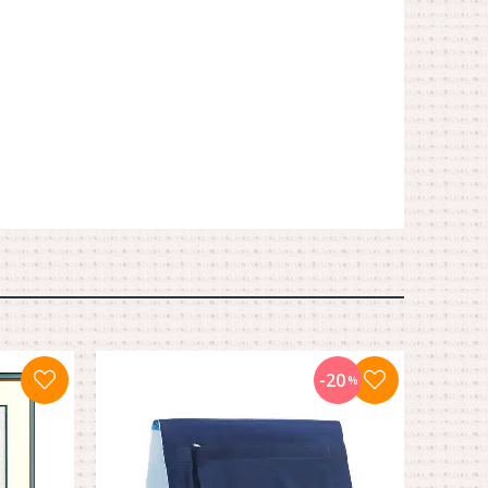
-20
%