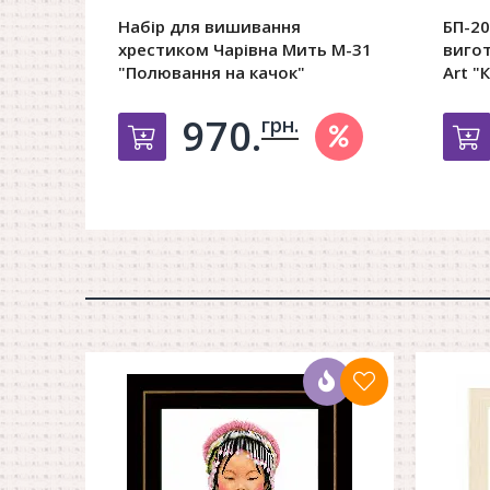
Набір для вишивання
БП-20
хрестиком Чарівна Мить М-31
вигот
"Полювання на качок"
Art "
970.
грн.
Добавить в корзину