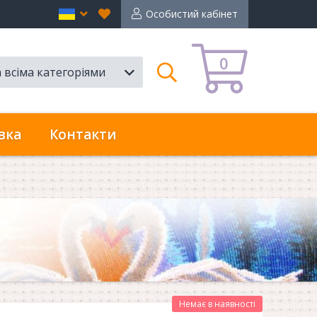
Вибране
en
Особистий кабінет
0
а всіма категоріями
Пошук
вка
Контакти
Немає в наявності