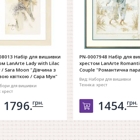
08013 Набір для вишивки
PN-0007948 Набір для в
м LanArte Lady with Lilac
хрестом LanArte Romanti
 / Sara Moon "Дівчина з
Couple "Романтична пар
вою квіткою / Сара Мун"
Вид:
Набори для вишивки
Техніка:
хрест
бори для вишивки
:
хрест
1796.
1454.
грн.
грн.
обавить в корзину
Добавить в ко