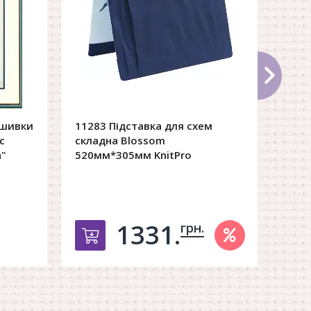
ишивки
11283 Підставка для схем
PN-0
c
складна Blossom
хрес
а"
520мм*305мм KnitPro
Вид:
Н
Техні
1331.
грн.
рзину
Добавить в корзину