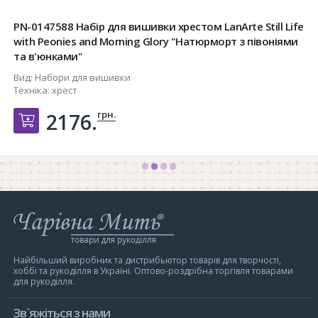
PN-0147588 Набір для вишивки хрестом LanArte Still Life
with Peonies and Morning Glory "Натюрморт з півоніями
та в'юнками"
Вид:
Набори для вишивки
Техніка:
хрест
грн.
2176.
Добавить в корзину
Інтернет-
магазин
Чарівна
Мить
Найбільший виробник та дистрибьютор товарів для творчості,
хоббі та рукоділля в Україні. Оптово-роздрібна торгівля товарами
для рукоділля.
Зв`яжіться з нами