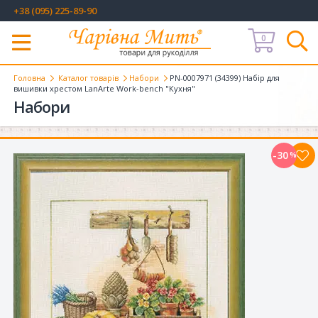
+38 (095) 225-89-90
0
Меню
Головна
Каталог товарів
Набори
PN-0007971 (34399) Набір для
вишивки хрестом LanArte Work-bench "Кухня"
Набори
-30
%