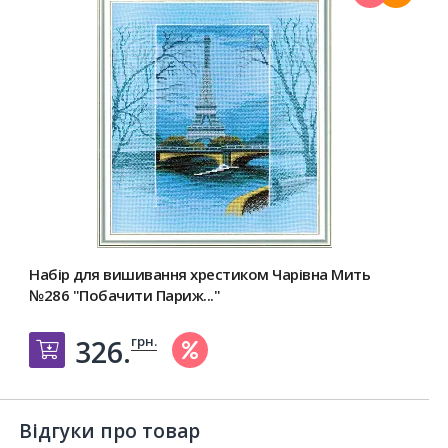
Набір для вишивання хрестиком Чарівна Мить
№286 "Побачити Париж..."
грн.
326.
Добавить в корзину
Відгуки про товар