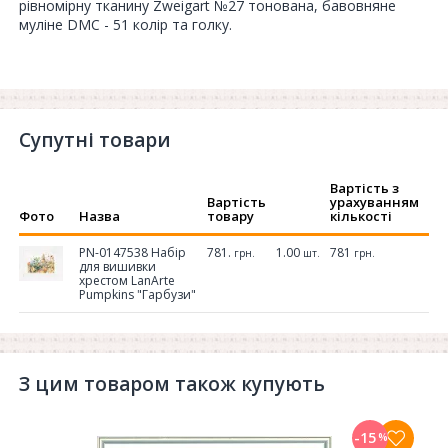
рівномірну тканину Zweigart №27 тонована, бавовняне
муліне DMC - 51 колір та голку.
Супутні товари
Вартість з
Вартість
урахуванням
Фото
Назва
товару
кількості
PN-0147538 Набір
781.
1.00
781
грн.
шт.
грн.
для вишивки
хрестом LanArte
Pumpkins "Гарбузи"
З цим товаром також купують
-15
%