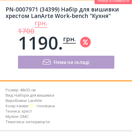
Немає в наявності
PN-0007971 (34399) Набір для вишивки
хрестом LanArte Work-bench "Кухня"
грн.
1700
1190.
грн.
Нема на складі
Розмір:
48x55 см
Вид
:
Набори для вишивки
Виробники
:
LanArte
Колір канви
:
тонована
Техніка
:
хрест
Муліне
:
DMC
Тематика
:
натюрморти