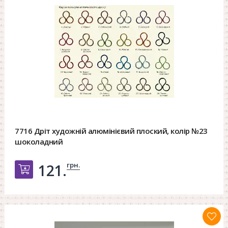
7716 Дріт художній алюмінієвий плоский, колір №23
шоколадний
грн.
121.
Добавить в корзину