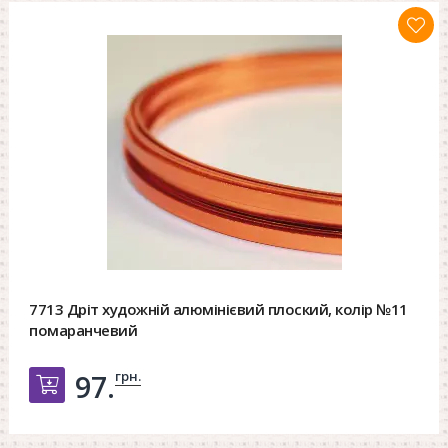
7713 Дріт художній алюмінієвий плоский, колір №11
помаранчевий
грн.
97.
Добавить в корзину