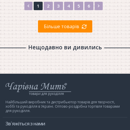
Назад
Вперед
1
2
3
4
5
6
Більше товарів
Нещодавно ви дивились
Інтернет-
магазин
Чарівна
Мить
Найбільший виробник та дистрибьютор товарів для творчості,
хоббі та рукоділля в Україні. Оптово-роздрібна торгівля товарами
для рукоділля.
Зв`яжіться з нами