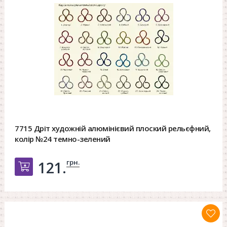
7715 Дріт художній алюмінієвий плоский рельєфний,
колір №24 темно-зелений
грн.
121.
Добавить в корзину