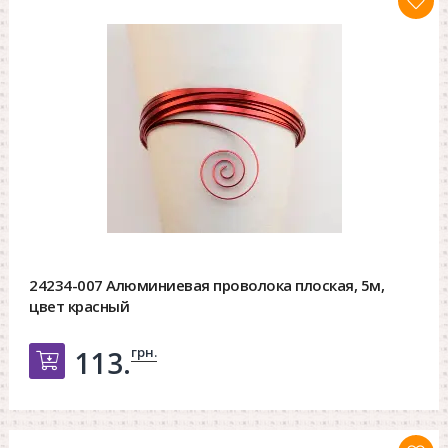
24234-007 Алюминиевая проволока плоская, 5м,
цвет красный
грн.
113.
Добавить в корзину