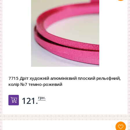
7715 Дріт художній алюмінієвий плоский рельєфний,
колір №7 темно-рожевий
грн.
121.
Добавить в корзину