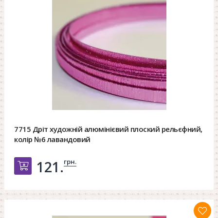
7715 Дріт художній алюмінієвий плоский рельєфний,
колір №6 лавандовий
грн.
121.
Добавить в корзину