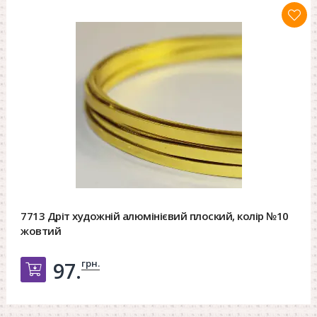
7713 Дріт художній алюмінієвий плоский, колір №10
жовтий
грн.
97.
Добавить в корзину