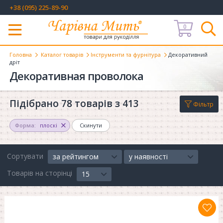
+38 (095) 225-89-90
0
Меню
Головна
Каталог товарів
Інструменти та фурнітура
Декоративний
дріт
Декоративная проволока
Підібрано 78 товарів з 413
Фільтр
Форма:
плоскі
Скинути
Сортувати
за рейтингом
у наявності
Товарів на сторінці
15