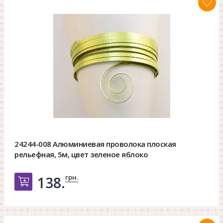
24244-008 Алюминиевая проволока плоская
рельефная, 5м, цвет зеленое яблоко
грн.
138.
Добавить в корзину