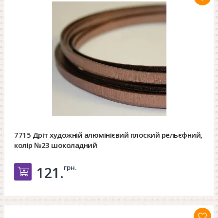
7715 Дріт художній алюмінієвий плоский рельєфний,
колір №23 шоколадний
грн.
121.
Добавить в корзину