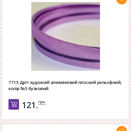
7715 Дріт художній алюмінієвий плоский рельєфний,
колір №5 бузковий
грн.
121.
Добавить в корзину