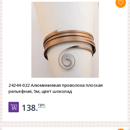
24244-022 Алюминиевая проволока плоская
рельефная, 5м, цвет шоколад
грн.
138.
Добавить в корзину