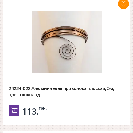
24234-022 Алюминиевая проволока плоская, 5м,
цвет шоколад
грн.
113.
Добавить в корзину