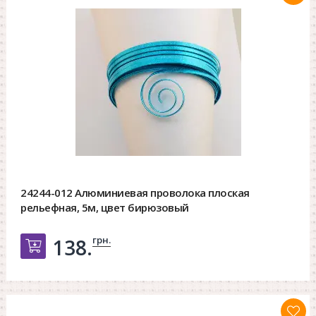
24244-012 Алюминиевая проволока плоская
рельефная, 5м, цвет бирюзовый
грн.
138.
Добавить в корзину