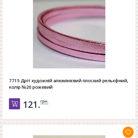
7715 Дріт художній алюмінієвий плоский рельєфний,
колір №20 рожевий
грн.
121.
Добавить в корзину