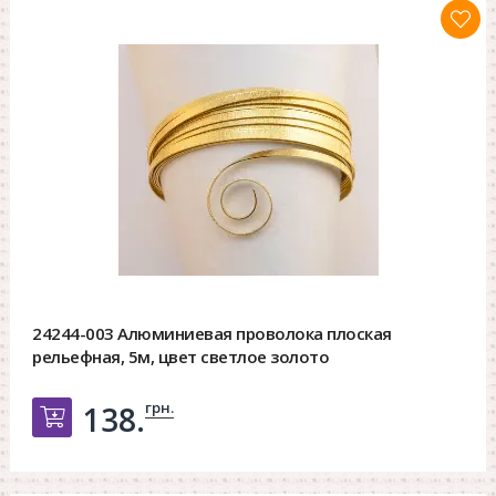
24244-003 Алюминиевая проволока плоская
рельефная, 5м, цвет светлое золото
грн.
138.
Добавить в корзину