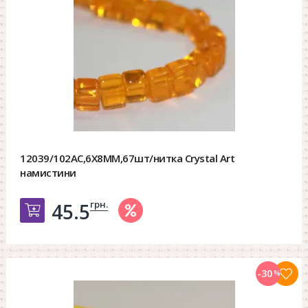
12039/102AC,6X8MM,67шт/нитка Crystal Art
намистини
грн.
45.5
Добавить в корзину
-30
%