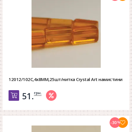
12012/102C,4х8MM,25шт/нитка Crystal Art намистини
грн.
51.
Добавить в корзину
-30
%