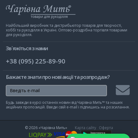
Інтернет-
магазин
Чарівна
Мить
Найбільший виробник та дистрибьютор товарів для творчості,
хоббі та рукоділля в Україні. Оптово-роздрібна торгівля товарами
для рукоділля.
Зв`яжіться з нами
+38 (095) 225-89-90
Бажаєте знати про нові акції та розпродаж?
Підписа
Будь завжди в курсі останніх новин від Чарівна Мить™ та наших
на
акційних пропозицій. Введи свій e-mail і підпишись на розсилання.
розсилк
© 2026
«Чарівна Мить»
Карта сайту
Оферта