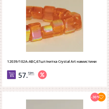
12039/102A-ABC,67шт/нитка Crystal Art намистини
грн.
57.
Добавить в корзину
-30
%