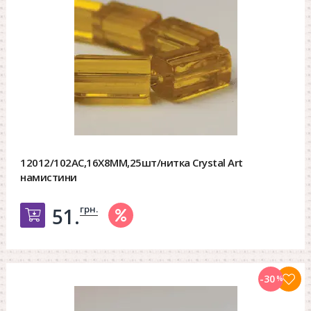
12012/102AC,16X8MM,25шт/нитка Crystal Art
намистини
грн.
51.
Добавить в корзину
-30
%