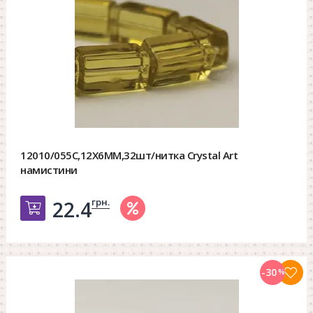
12010/055C,12X6MM,32шт/нитка Crystal Art
намистини
грн.
22.4
Добавить в корзину
-30
%