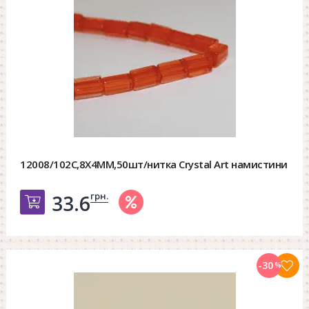
12008/102C,8X4MM,50шт/нитка Crystal Art намистини
грн.
33.6
Добавить в корзину
-30
%