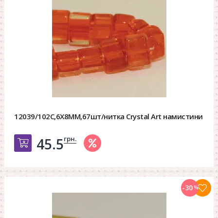
12039/102C,6X8MM,67шт/нитка Crystal Art намистини
грн.
45.5
Добавить в корзину
-30
%