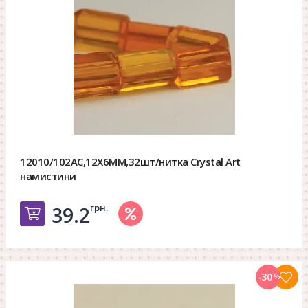
12010/102AC,12X6MM,32шт/нитка Crystal Art
намистини
грн.
39.2
Добавить в корзину
-30
%