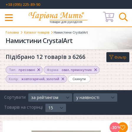
+38 (095) 225-89-90
0
Меню
Головна
Каталог товарів
Намистини CrystalArt
Намистини CrystalArt
Підібрано 12 товарів з 6266
Фільтр
Тип:
пресовані
Форма:
овал
,
прямокутник
Колір:
жовтогарячий
,
золотий
Скинути
Сортувати
за рейтингом
у наявності
Товарів на сторінці
15
-30
%