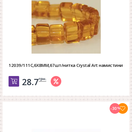
12039/111C,6X8MM,67шт/нитка Crystal Art намистини
грн.
28.7
Добавить в корзину
-30
%