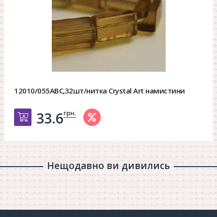
12010/055ABC,32шт/нитка Crystal Art намистини
грн.
33.6
Добавить в корзину
Нещодавно ви дивились