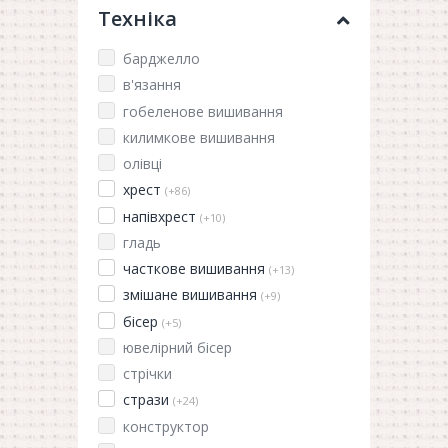
Техніка
барджелло
в'язання
гобеленове вишивання
килимкове вишивання
олівці
хрест
(+86)
напівхрест
(+10)
гладь
часткове вишивання
(+13)
змішане вишивання
(+9)
бісер
(+5)
ювелірний бісер
стрічки
стрази
(+24)
конструктор