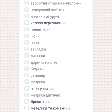
зворотня сторона наволочки
новорічний чобіток
ляльки амігурумі
казкові персонажі
(+3)
іменні ікони
ікони
пано
закладка
листівки
доріжка на стіл
будинки
семплер
метрика
аксесуари
(+5)
метрика (дитяча)
брошка
(+3)
метелики та комахи
(+5)