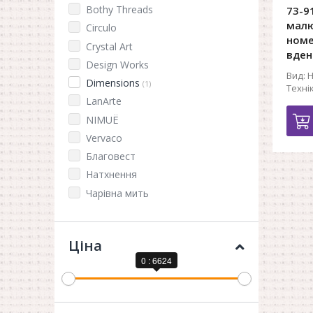
Bothy Threads
73-9
малю
Circulo
номе
Crystal Art
вден
Design Works
Вид:
Н
Dimensions
(1)
Технік
LanArte
NIMUЁ
Vervaco
Благовест
Натхнення
Чарівна мить
Ціна
0 : 6624