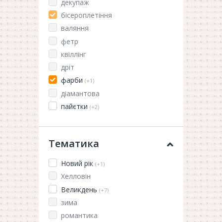
декупаж
бісероплетіння
валяння
фетр
квіллінг
дріт
фарби
(+1)
діамантова
пайєтки
(+2)
Тематика
Новий рік
(+1)
Хелловін
Великдень
(+7)
зима
романтика