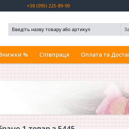
+38 (095) 225-89-90
З
Пошук...
Знижки %
Співпраця
Оплата та Доста
брано 1 товар з 5445