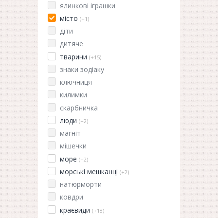
ялинкові іграшки
місто
(+1)
діти
дитяче
тварини
(+15)
знаки зодіаку
ключниця
килимки
скарбничка
люди
(+2)
магніт
мішечки
море
(+2)
морські мешканці
(+2)
натюрморти
ковдри
краєвиди
(+18)