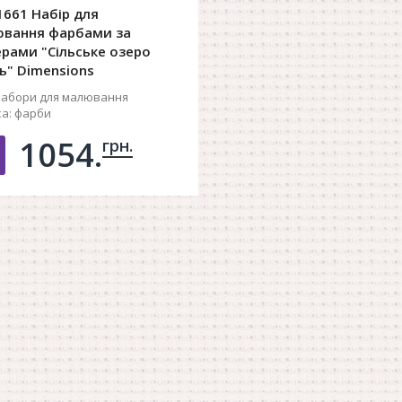
1661 Набір для
вання фарбами за
рами "Сільське озеро
ь" Dimensions
абори для малювання
а:
фарби
1054.
грн.
Добавить в корзину