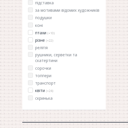
підставка
за мотивами відомих художників
подушки
коні
птахи
(+10)
різне
(+22)
релігія
рушники, серветки та
скатертини
сорочки
топпери
транспорт
квіти
(+24)
скринька