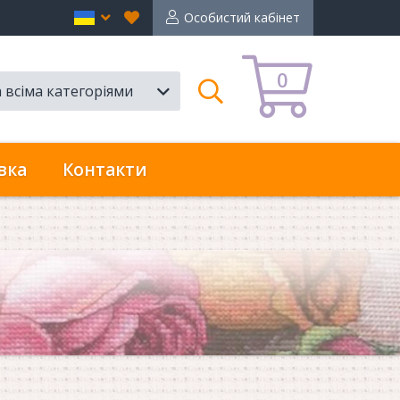
Вибране
en
Особистий кабінет
0
а всіма категоріями
Пошук
вка
Контакти