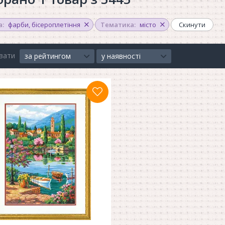
а:
фарби
,
бісероплетіння
Тематика:
місто
Скинути
вати
за рейтингом
у наявності