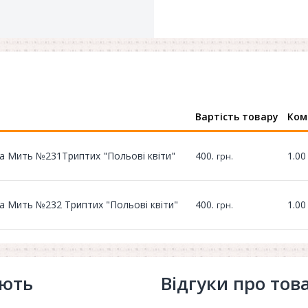
Вартість товару
Ком
а Мить №231Триптих "Польові квіти"
400.
1.0
грн.
а Мить №232 Триптих "Польові квіти"
400.
1.0
грн.
ують
Відгуки про тов