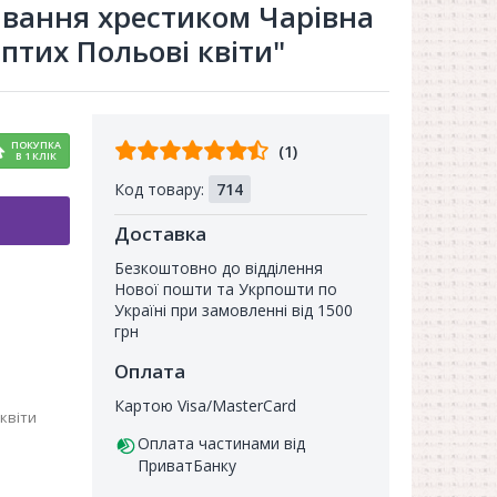
ивання хрестиком Чарівна
тих Польові квіти"
Відгуків
ПОКУПКА
(1)
В 1 КЛІК
від
Код товару:
714
покупців
Доставка
Безкоштовно до відділення
Нової пошти та Укрпошти по
Україні при замовленні від 1500
грн
Оплата
Картою Visa/MasterCard
квіти
Оплата частинами від
ПриватБанку