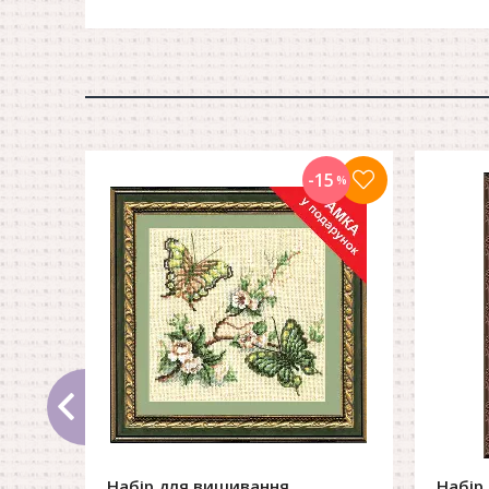
-15
%
Набір для вишивання
Набір