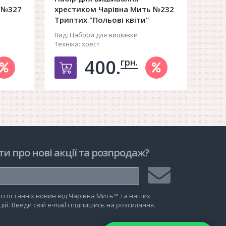
 №327
хрестиком Чарівна Мить №232
хрес
Триптих "Польові квіти"
"Мак
Вид:
Набори для вишивки
Вид:
Н
Техніка:
хрест
Техні
400.
грн.
рзину
Добавить в корзину
ти про нові акції та розпродаж?
Підписатися
сі останніх новин від Чарівна Мить™ та наших
на
ій. Введи свій e-mail і підпишись на розсилання.
розсилку