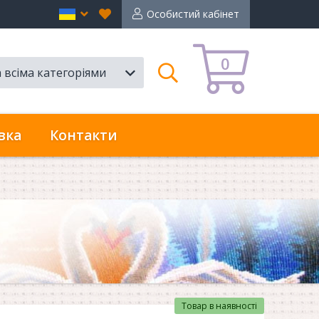
Вибране
en
Особистий кабінет
0
а всіма категоріями
Пошук
вка
Контакти
Товар в наявності