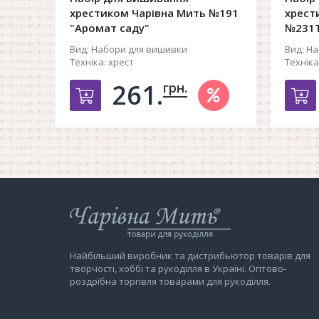
хрестиком Чарівна Мить №191
хрест
"Аромат саду"
№231Т
Вид:
Набори для вишивки
Вид:
На
Техніка:
хрест
Техніка
261.
грн.
Добавить в корзину
Д
Інтернет-
магазин
Чарівна
Мить
Найбільший виробник та дистрибьютор товарів для
творчості, хоббі та рукоділля в Україні. Оптово-
роздрібна торгівля товарами для рукоділля.