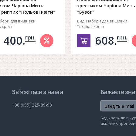
иком Чарівна Мить
хрестиком Чарівна Мить
риптих "Польові квіти"
"Бузок"
бори для вишивки
Вид:
Набори для вишивки
:
хрест
Техніка:
хрест
400.
608.
грн.
грн.
обавить в корзину
Добавить в ко
Зв`яжіться з нами
Бажаєте зна
+38 (095) 225-89-90
Будь завжди в кур
акційних пропозиц