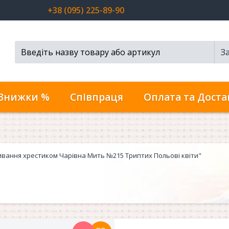
+38 (095) 225-89-90
З
Пошук...
Знижки %
Співпраця
Оплата та Доста
ивання хрестиком Чарівна Мить №215 Триптих Польові квіти"