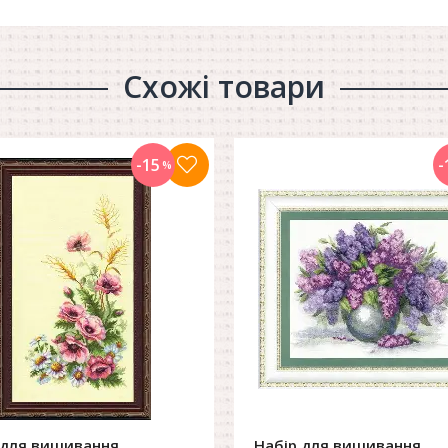
Схожі товари
-15
-
%
 для вишивання
Набір для вишивання