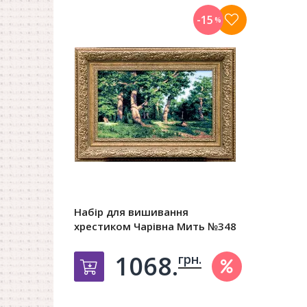
-15
%
Набір для вишивання
хрестиком Чарівна Мить №348
1068.
грн.
Добавить в корзину