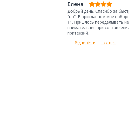
Елена
Добрый день. Спасибо за быст
"но". В присланном мне набор
11. Пришлось переделывать не
внимательнее при составлении
притензий.
Відповісти
1 ответ