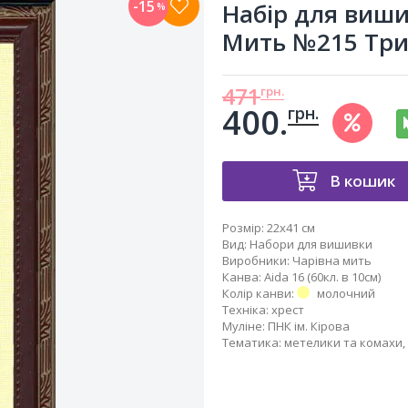
-15
Набір для виш
%
Мить №215 Трип
471
грн.
400.
грн.
В кошик
Розмір:
22x41 см
Вид
:
Набори для вишивки
Виробники
:
Чарівна мить
Канва
:
Aida 16 (60кл. в 10см)
Колір канви
:
молочний
Техніка
:
хрест
Муліне
:
ПНК ім. Кірова
Тематика
:
метелики та комахи
,