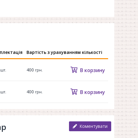
плектація
Вартість з урахуванням кількості
0
400
В корзину
шт.
грн.
0
400
В корзину
шт.
грн.
ар
Коментувати