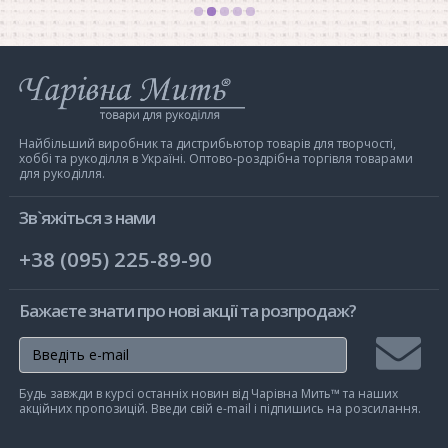
Інтернет-
магазин
Чарівна
Мить
Найбільший виробник та дистрибьютор товарів для творчості,
хоббі та рукоділля в Україні. Оптово-роздрібна торгівля товарами
для рукоділля.
Зв`яжіться з нами
+38 (095) 225-89-90
Бажаєте знати про нові акції та розпродаж?
Підписа
Будь завжди в курсі останніх новин від Чарівна Мить™ та наших
на
акційних пропозицій. Введи свій e-mail і підпишись на розсилання.
розсилк