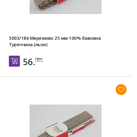
5003/186 Мереживо 25 мм 100% бавовна
Туреччина (льон)
грн.
56.
Добавить в корзину