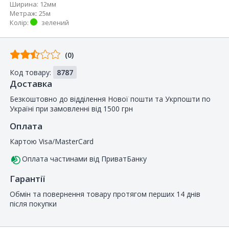
Ширина
:
12мм
Метраж
:
25м
Колір
:
зелений
Відгуків
(0)
від
Код товару:
8787
покупців
Доставка
Безкоштовно до відділення Нової пошти та Укрпошти по
Україні при замовленні від 1500 грн
Оплата
Картою Visa/MasterCard
Оплата частинами від ПриватБанку
Гарантії
Обмін та повернення товару протягом перших 14 днів
після покупки