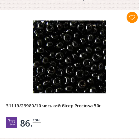
31119/23980/10 чеський бісер Preciosa 50г
грн.
86.
Добавить в корзину