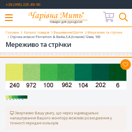
+38 (095) 225-89-90
0
Меню
Головна
Каталог товарів
Вишивання/Шиття
Мереживо та стрічки
Стрічки атласні Perramon & Badia,S.A.(Іспанія) 12мм, 100
Мереживо та стрічки
Звертаємо Вашу увагу, що через індивідуальні
налаштування Вашого монітору можливі розходження у
точності передачі кольорів