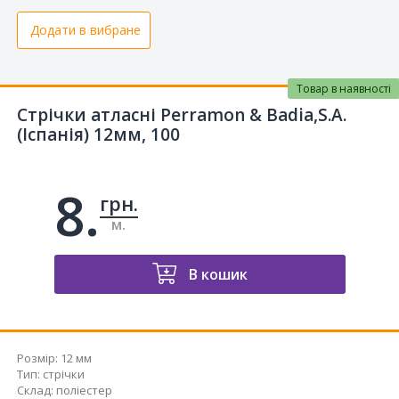
Додати в вибране
Товар в наявності
Стрічки атласні Perramon & Badia,S.A.
(Іспанія) 12мм, 100
8.
грн.
м.
В кошик
Розмір:
12 мм
Тип
:
стрічки
Склад
:
поліестер