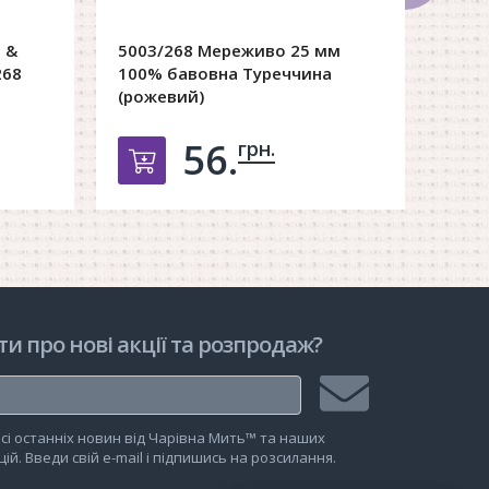
 &
5003/268 Мереживо 25 мм
Стрі
268
100% бавовна Туреччина
Badia
(рожевий)
56.
грн.
рзину
Добавить в корзину
ти про нові акції та розпродаж?
Підписатися
сі останніх новин від Чарівна Мить™ та наших
на
ій. Введи свій e-mail і підпишись на розсилання.
розсилку