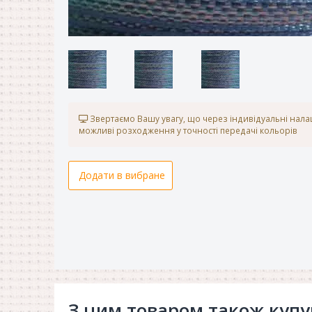
Звертаємо Вашу увагу, що через індивідуальні нал
можливі розходження у точності передачі кольорів
Додати в вибране
З цим товаром також куп