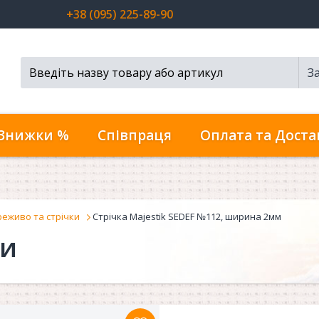
+38 (095) 225-89-90
З
Пошук...
Знижки %
Співпраця
Оплата та Доста
еживо та стрічки
Стрічка Majestik SEDEF №112, ширина 2мм
ки