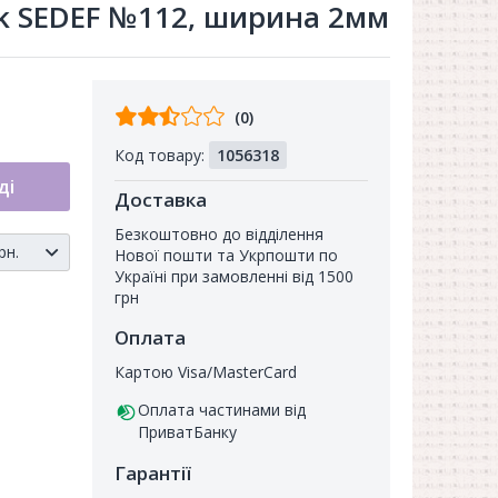
ik SEDEF №112, ширина 2мм
Відгуків
(0)
від
Код товару:
1056318
покупців
ді
Доставка
Безкоштовно до відділення
н.
Нової пошти та Укрпошти по
Україні при замовленні від 1500
грн
Оплата
Картою Visa/MasterCard
Оплата частинами від
ПриватБанку
Гарантії