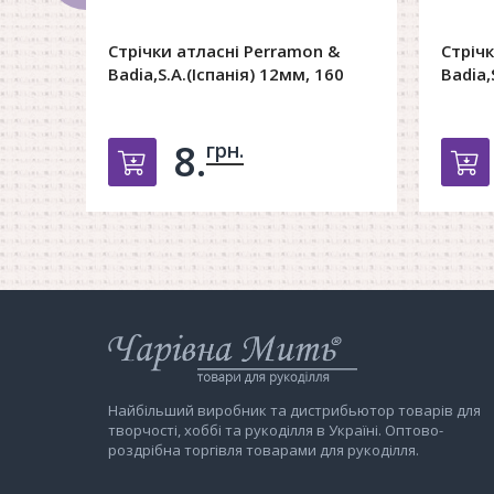
Стрічки атласні Perramon &
Стріч
Badia,S.A.(Іспанія) 12мм, 160
Badia,
8.
грн.
Добавить в корзину
Д
Інтернет-
магазин
Чарівна
Мить
Найбільший виробник та дистрибьютор товарів для
творчості, хоббі та рукоділля в Україні. Оптово-
роздрібна торгівля товарами для рукоділля.