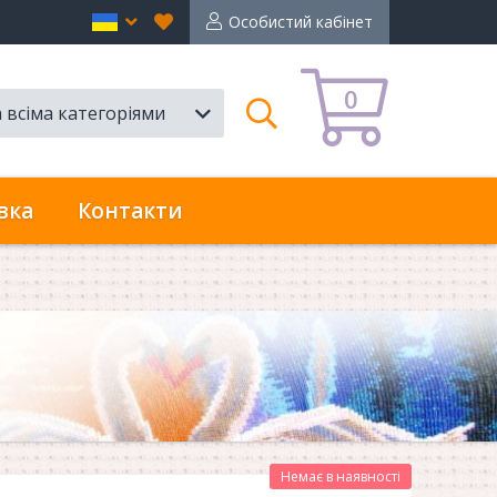
Вибране
en
Особистий кабінет
0
а всіма категоріями
Пошук
вка
Контакти
Немає в наявності