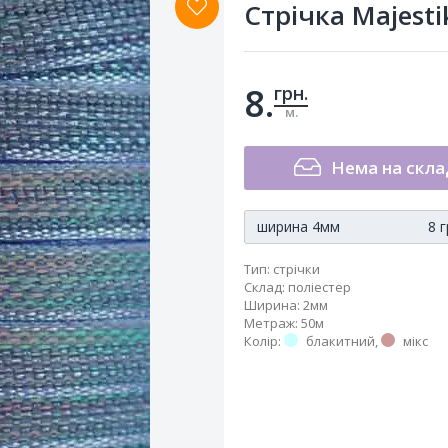
Стрічка Majest
8.
грн.
м.
Нема на скла
ширина 4мм 8 гр
Тип
:
стрічки
Склад
:
поліестер
Ширина
:
2мм
Метраж
:
50м
Колір
:
блакитний
,
мікс