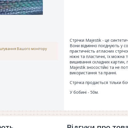
Стрічки Majestik - це синтети
Вони відмінно поєднують у со
аштування Вашого монітору
практичність атласних стріч
ніжні та пластичні, їх можна 
вишивання складних картин, п
Majestik зносостійкі та не п
використання та пранні.
Стрічка продається тільки бо
У бобині - 50м.
ують
Відгуки про тов