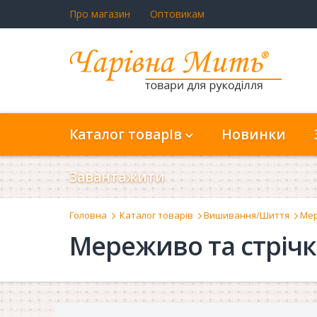
Про магазин
Оптовикам
Каталог товарів
Новинки
Завантажити
Головна
Каталог товарів
Вишивання/Шиття
Мер
Мереживо та стріч