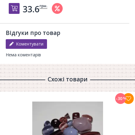
грн.
33.6
Добавить в корзину
Відгуки про товар
Коментувати
Нема коментарів
Схожі товари
-30
%