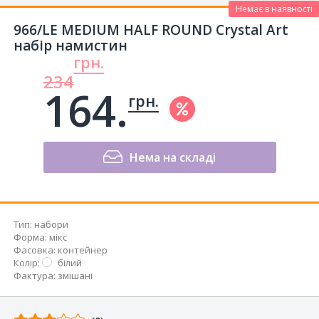
Немає в наявності
966/LE MEDIUM HALF ROUND Crystal Art
набір намистин
грн.
234
164.
грн.
Нема на складі
Тип
:
набори
Форма
:
мікс
Фасовка
:
контейнер
Колір
:
білий
Фактура
:
змішані
Відгуків