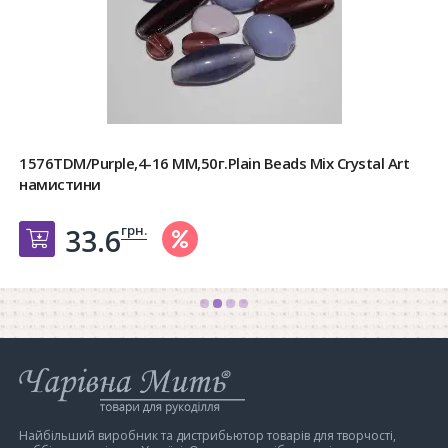
1576TDM/Purple,4-16 MM,50г.Plain Beads Mix Crystal Art
намистини
грн.
33.6
Добавить в корзину
Інтернет-
магазин
Чарівна
Мить
Найбільший виробник та дистрибьютор товарів для творчості,