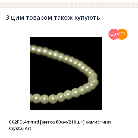
З цим товаром також купують
-30
%
002PD,4mmrd [нитка 80см/210шт] намистини
Crystal Art