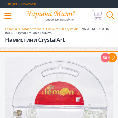
+38 (095) 225-89-90
0
Меню
Головна
Каталог товарів
Намистини CrystalArt
966/LE MEDIUM HALF
ROUND Crystal Art набір намистин
Намистини CrystalArt
-30
%