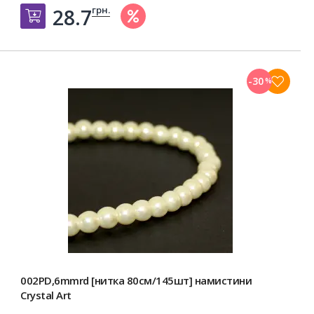
грн.
28.7
Добавить в корзину
-30
%
002PD,6mmrd [нитка 80см/145шт] намистини
Crystal Art