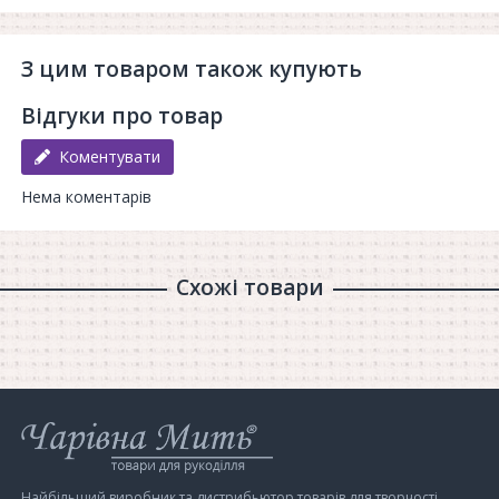
З цим товаром також купують
Відгуки про товар
Коментувати
Нема коментарів
Схожі товари
Інтернет-
магазин
Чарівна
Мить
Найбільший виробник та дистрибьютор товарів для творчості,