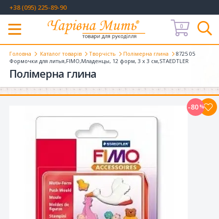
+38 (095) 225-89-90
0
Меню
Головна
Каталог товарів
Творчість
Полімерна глина
8725 05
Формочки для литья,FIMO,Младенцы, 12 форм, 3 x 3 см,STAEDTLER
Полімерна глина
-80
%