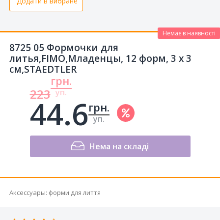
Додати в вибране
Немає в наявності
8725 05 Формочки для
литья,FIMO,Младенцы, 12 форм, 3 x 3
см,STAEDTLER
грн.
223
уп.
44.6
грн.
уп.
Нема на складі
Аксессуары
:
форми для лиття