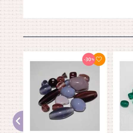
-30
%