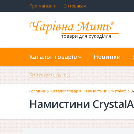
Про магазин
Оптовикам
Каталог товарів
Новинки
Завантажити
Головна
Каталог товарів
Намистини CrystalArt
8
Намистини CrystalA