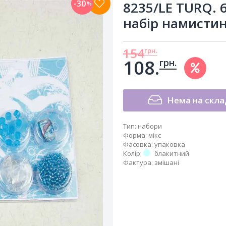
-30
8235/LE TURQ. 6
%
набір намисти
154
грн.
108.
грн.
Нема на скла
Тип
:
набори
Форма
:
мікс
Фасовка
:
упаковка
Колір
:
блакитний
Фактура
:
змішані