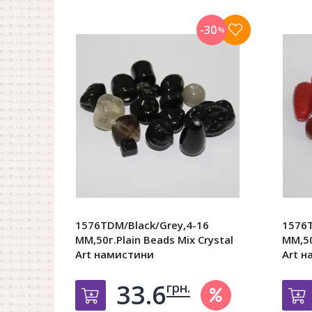
-30
%
1576TDM/Black/Grey,4-16
1576
MM,50г.Plain Beads Mix Crystal
MM,50
Art намистини
Art 
33.6
грн.
Добавить в корзину