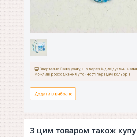
Звертаємо Вашу увагу, що через індивідуальні нал
можливі розходження у точності передачі кольорів
Додати в вибране
З цим товаром також куп