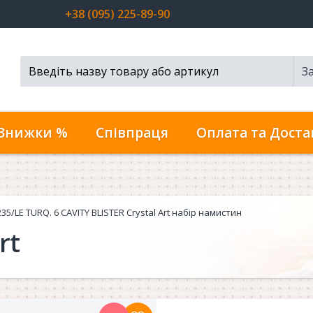
+38 (095) 225-89-90
З
Пошук...
Знижки %
Співпраця
Оплата та Доста
235/LE TURQ. 6 CAVITY BLISTER Crystal Art набір намистин
rt