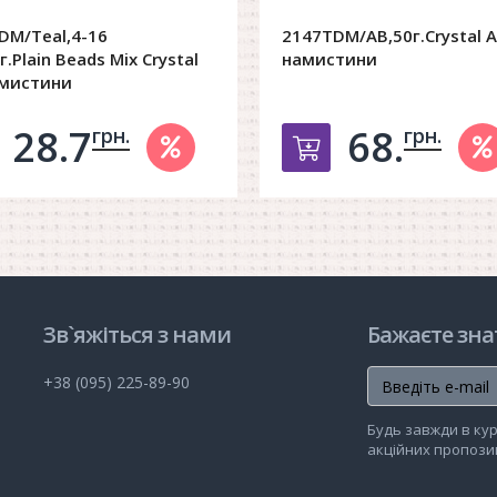
DM/Teal,4-16
2147TDM/AB,50г.Crystal A
.Plain Beads Mix Crystal
намистини
амистини
28.7
68.
грн.
грн.
обавить в корзину
Добавить в ко
Зв`яжіться з нами
Бажаєте зна
+38 (095) 225-89-90
Будь завжди в кур
акційних пропозиц