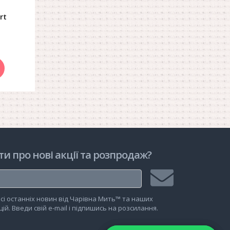
rt
рзину
ти про нові акції та розпродаж?
Підписатися
сі останніх новин від Чарівна Мить™ та наших
на
ій. Введи свій e-mail і підпишись на розсилання.
розсилку