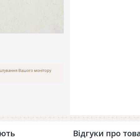
аштування Вашого монітору
ують
Відгуки про тов