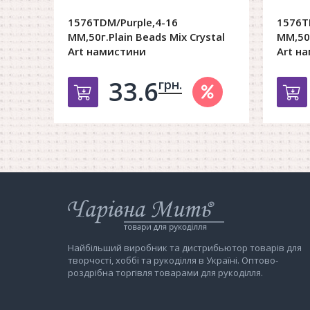
1576TDM/Purple,4-16
1576T
MM,50г.Plain Beads Mix Crystal
MM,50г
Art намистини
Art н
33.6
грн.
Добавить в корзину
Д
Інтернет-
магазин
Чарівна
Мить
Найбільший виробник та дистрибьютор товарів для
творчості, хоббі та рукоділля в Україні. Оптово-
роздрібна торгівля товарами для рукоділля.