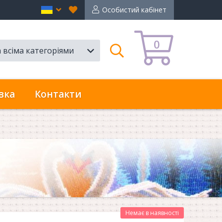
Вибране
en
Особистий кабінет
0
а всіма категоріями
Пошук
вка
Контакти
Немає в наявності