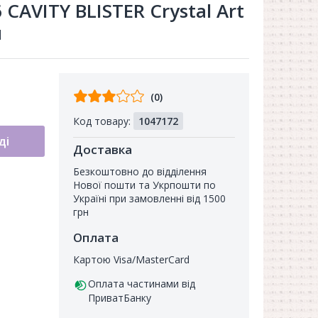
 CAVITY BLISTER Crystal Art
н
Відгуків
(0)
від
Код товару:
1047172
покупців
ді
Доставка
Безкоштовно до відділення
Нової пошти та Укрпошти по
Україні при замовленні від 1500
грн
Оплата
Картою Visa/MasterCard
Оплата частинами від
ПриватБанку