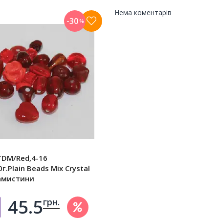
Нема коментарів
-30
%
TDM/Red,4-16
г.Plain Beads Mix Crystal
намистини
45.5
грн.
Добавить в корзину