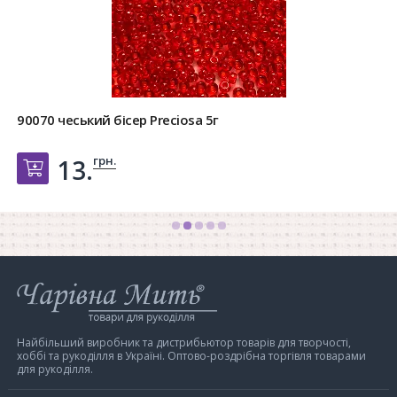
90070 чеський бісер Preciosa 5г
грн.
13.
Добавить в корзину
Інтернет-
магазин
Чарівна
Мить
Найбільший виробник та дистрибьютор товарів для творчості,
хоббі та рукоділля в Україні. Оптово-роздрібна торгівля товарами
для рукоділля.