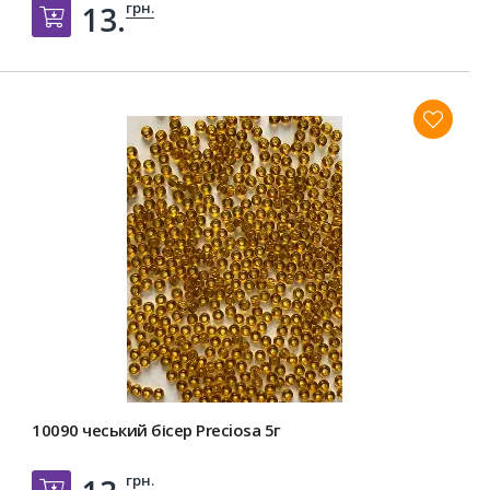
грн.
13.
Добавить в корзину
10090 чеський бісер Preciosa 5г
грн.
Добавить в корзину