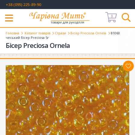
+38 (095) 225-89-90
0
Меню
Головна
Каталог товарів
Стрази
Бісер Preciosa Ornela
81060
чеський бісер Preciosa 5г
Бісер Preciosa Ornela