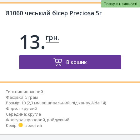
Товар в наявності
81060 чеський бісер Preciosa 5г
13.
грн.
В кошик
Тип
:
вишивальний
Фасовка
:
5 грам
Розмір
:
10 (2,3 мм, вишивальний, під канву Aida 14)
Форма
:
круглий
Середина
:
кругла
Фактура
:
прозорий, райдужний
Колір
:
золотий