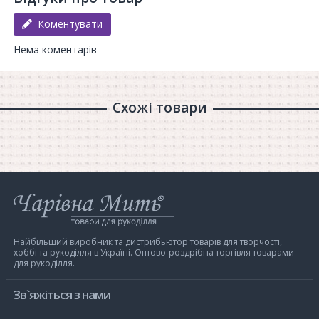
Час запікання: 20-30 хвилин (в залежності від товщини)
Коментувати
Вага: 4 блока по 56 грамів
Нема коментарів
Схожі товари
Інтернет-
магазин
Чарівна
Мить
Найбільший виробник та дистрибьютор товарів для творчості,
хоббі та рукоділля в Україні. Оптово-роздрібна торгівля товарами
для рукоділля.
Зв`яжіться з нами