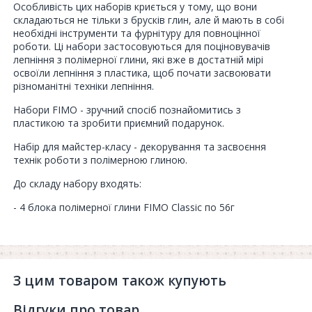
Особливість цих наборів криється у тому, що вони
складаються не тільки з брусків глин, але й мають в собі
необхідні інструменти та фурнітуру для повноцінної
роботи. Ці набори застосовуються для поціновувачів
лепніння з полімерної глини, які вже в достатній мірі
освоїли лепніння з пластика, щоб почати засвоювати
різноманітні техніки лепніння.
Набори FIMO - зручний спосіб познайомитись з
пластикою та зробити приємний подарунок.
Набір для майстер-класу - декорування та засвоєння
технік роботи з полімерною глиною.
До складу набору входять:
- 4 блока полімерної глини FIMO Classic по 56г
- стеки для створення форми
- детальна фотоінструкція як створити прикрасу та
елементи декору
З цим товаром також купують
Температура запікання: 110 °С
Відгуки про товар