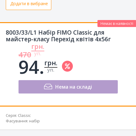
Додати в вибране
Немає в наявності
8003/33/L1 Набір FIMO Classic для
майстер-класу Перехід квітів 4х56г
грн.
470
уп.
94.
грн.
уп.
Нема на складі
Серія
:
Classic
Фасування
:
набір