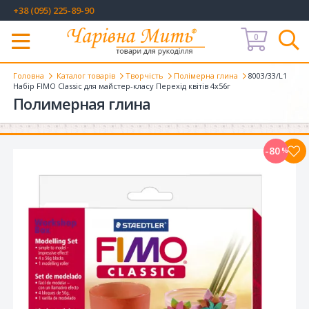
+38 (095) 225-89-90
0
Меню
Головна
Каталог товарів
Творчість
Полімерна глина
8003/33/L1
Набір FIMO Classic для майстер-класу Перехід квітів 4х56г
Полимерная глина
-80
%