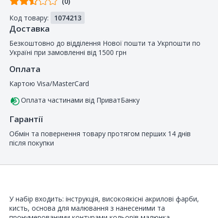
(0)
від
Код товару:
1074213
покупців
Доставка
Безкоштовно до відділення Нової пошти та Укрпошти по
Україні при замовленні від 1500 грн
Оплата
Картою Visa/MasterCard
Оплата частинами від ПриватБанку
Гарантії
Обмін та повернення товару протягом перших 14 днів
після покупки
У набір входить: інструкція, високоякісні акрилові фарби,
кисть, основа для малювання з нанесеними та
пронумерованими контурами кольорів малюнка.