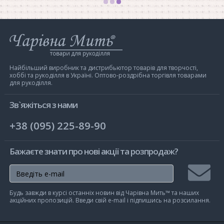
Інтернет-
магазин
Чарівна
Мить
Найбільший виробник та дистрибьютор товарів для творчості,
хоббі та рукоділля в Україні. Оптово-роздрібна торгівля товарами
для рукоділля.
Зв`яжіться з нами
+38 (095) 225-89-90
Бажаєте знати про нові акції та розпродаж?
Підписа
Будь завжди в курсі останніх новин від Чарівна Мить™ та наших
на
акційних пропозицій. Введи свій e-mail і підпишись на розсилання.
розсилк