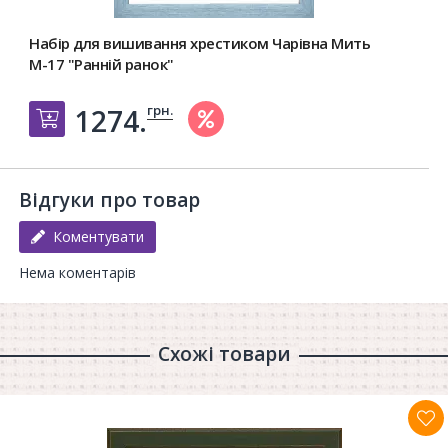
Набір для вишивання хрестиком Чарівна Мить
М-17 "Ранній ранок"
грн.
1274.
Добавить в корзину
Відгуки про товар
Коментувати
Нема коментарів
Схожі товари