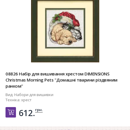
08826 Набір для вишивання хрестом DIMENSIONS
Christmas Morning Pets "Домашні тварини різдвяним
ранком"
Вид:
Набори для вишивки
Техніка:
хрест
грн.
612.
Добавить в корзину