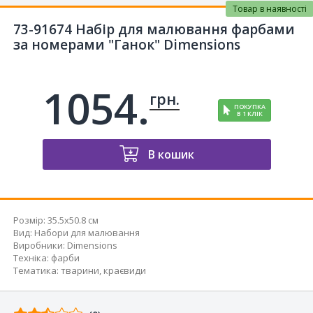
Товар в наявності
73-91674 Набір для малювання фарбами
за номерами "Ганок" Dimensions
1054.
грн.
ПОКУПКА
В 1 КЛІК
В кошик
Розмір:
35.5x50.8 см
Вид
:
Набори для малювання
Виробники
:
Dimensions
Техніка
:
фарби
Тематика
:
тварини
,
краєвиди
Відгуків