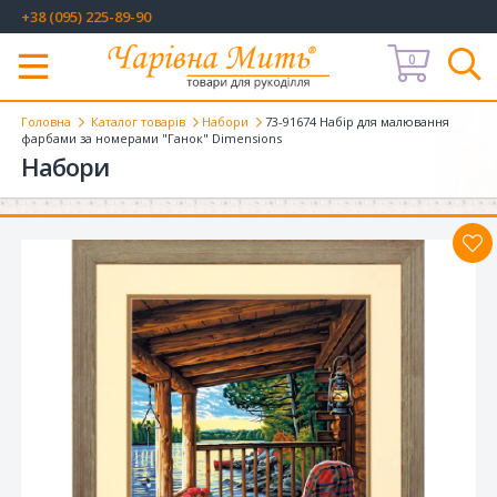
+38 (095) 225-89-90
0
Меню
Головна
Каталог товарів
Набори
73-91674 Набір для малювання
фарбами за номерами "Ганок" Dimensions
Набори