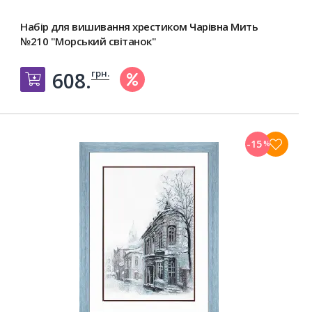
Набір для вишивання хрестиком Чарівна Мить
№210 "Морський світанок"
грн.
608.
Добавить в корзину
-15
%