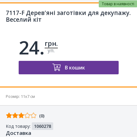
Товар в наявності
7117-F Дерев'яні заготівки для декупажу.
Веселий кіт
24.
грн.
уп.
В кошик
Розмір:
11x7 см
Відгуків
(0)
від
Код товару:
1060278
покупців
Доставка