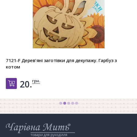
7121-F Дерев'яні заготівки для декупажу. Гарбуз з
котом
грн.
20.
Добавить в корзину
Інтернет-
магазин
Чарівна