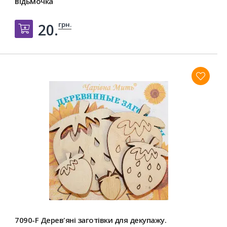
відьмочка
грн.
20.
Добавить в корзину
7090-F Дерев'яні заготівки для декупажу.