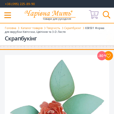
+38 (095) 225-89-90
0
Меню
Головна
Каталог товарів
Творчість
Скрапбукінг
658501 Форма
для вирубки Квіточки, Цвітіння та 3-D Листя
Скрапбукінг
-80
%