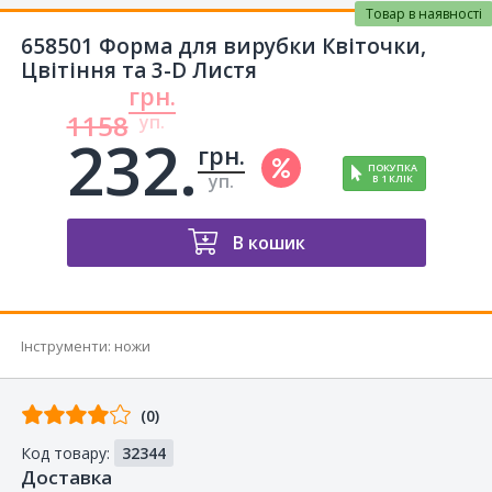
Товар в наявності
658501 Форма для вирубки Квіточки,
Цвітіння та 3-D Листя
грн.
1158
уп.
232.
грн.
ПОКУПКА
уп.
В 1 КЛІК
В кошик
Інструменти
:
ножи
Відгуків
(0)
від
Код товару:
32344
покупців
Доставка