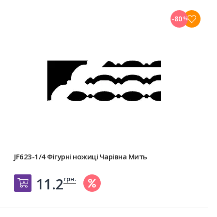
-80
%
JF623-1/4 Фігурні ножиці Чарівна Мить
грн.
11.2
Добавить в корзину