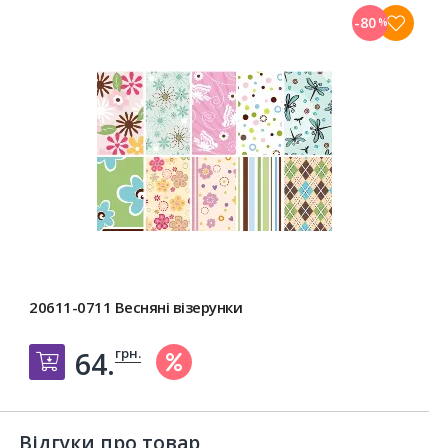
-80
%
20611-0711 Весняні візерунки
грн.
64.
Добавить в корзину
Відгуки про товар