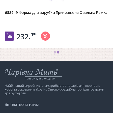
658949 Форма для вирубки Прикрашена Овальна Рамка
грн.
232.
Добавить в корзину
Інтернет-
магазин
Чарівна
Мить
Найбільший виробник та дистрибьютор товарів для творчості,
хоббі та рукоділля в Україні. Оптово-роздрібна торгівля товарами
для рукоділля.
Зв`яжіться з нами