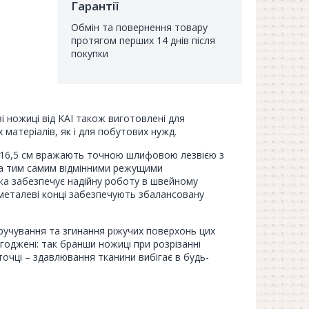
Гарантії
Обмін та повернення товару
протягом перших 14 днів після
покупки
і ножиці від KAI також виготовлені для
 матеріалів, як і для побутових нужд.
 16,5 см вражають точною шлифовою лезвією з
, а тим самим відмінними режущими
чка забезпечує надійну роботу в швейному
і металеві конці забезпечують збалансовану
учування та згинання ріжучих поверхонь цих
оджені: так бранши ножиці при розрізанні
 точці – здавлювання тканини вибігає в будь-