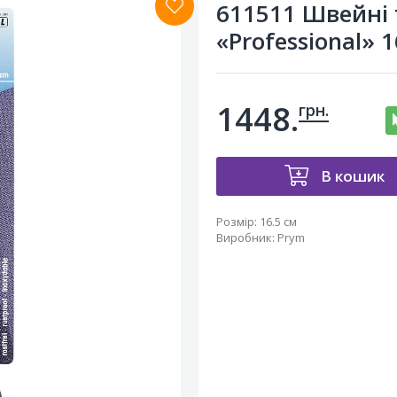
611511 Швейні 
«Professional» 1
1448.
грн.
В кошик
Розмір:
16.5 см
Виробник
:
Prym