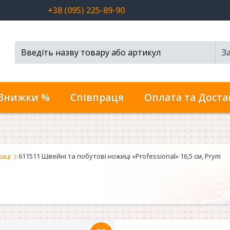
+38 (095) 225-89-90
З
Пошук...
Знижки %
Співпраця
Оплата та Доста
иці
611511 Швейні та побутові ножиці «Professional» 16,5 см, Prym