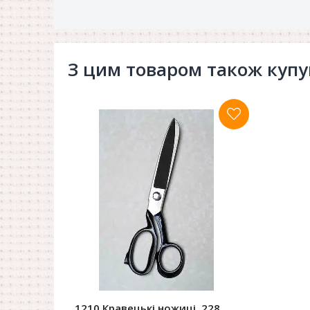
З цим товаром також куп
1210 Кравецькі ножиці, 228