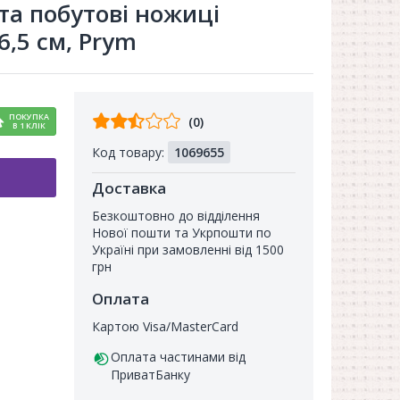
та побутові ножиці
6,5 см, Prym
Відгуків
ПОКУПКА
(0)
В 1 КЛІК
від
Код товару:
1069655
покупців
Доставка
Безкоштовно до відділення
Нової пошти та Укрпошти по
Україні при замовленні від 1500
грн
Оплата
Картою Visa/MasterCard
Оплата частинами від
ПриватБанку