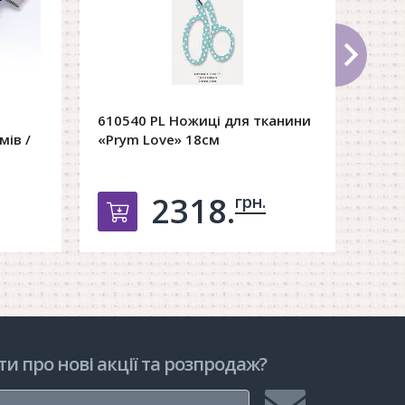
610540 PL Ножиці для тканини
6111
мів /
«Prym Love» 18см
Love
2318.
грн.
рзину
Добавить в корзину
ти про нові акції та розпродаж?