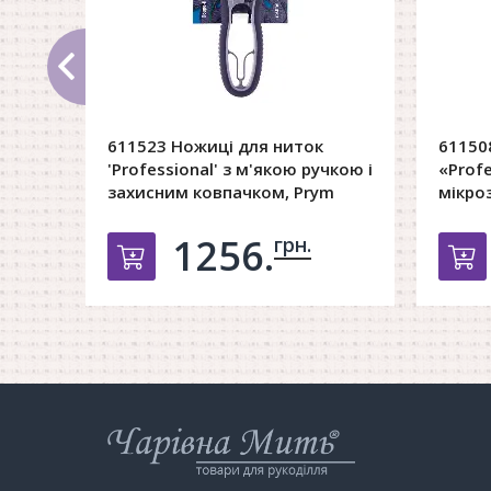
611523 Ножиці для ниток
61150
'Professional' з м'якою ручкою і
«Profe
захисним ковпачком, Prym
мікро
1256.
грн.
Добавить в корзину
Д
Інтернет-
магазин
Чарівна