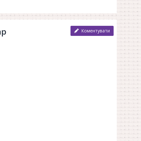
ар
Коментувати