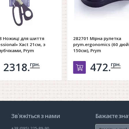
8 Ножиці для шиття
282701 Мірна рулетка
ssional» Xact 21см, з
prym.ergonomics (60 дюй
зубчіками, Prym
150cм), Prym
2318.
472.
грн.
грн.
обавить в корзину
Добавить в ко
Зв`яжіться з нами
Бажаєте зна
+38 (095) 225-89-90