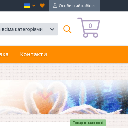
Вибране
en
Особистий кабінет
0
а всіма категоріями
Пошук
вка
Контакти
Товар в наявності