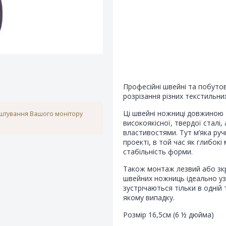
Професійні швейні та побутов
розрізання різних текстильних
Ці швейні ножниці довжиною
аштування Вашого монітору
високоякісної, твердої сталі
властивостями. Тут м’яка ру
проекті, в той час як глибок
стабільність форми.
Також монтаж лезвий або зкр
швейних ножниць ідеально узг
зустрічаються тільки в одній
якому випадку.
Розмір 16,5см (6 ½ дюйма)