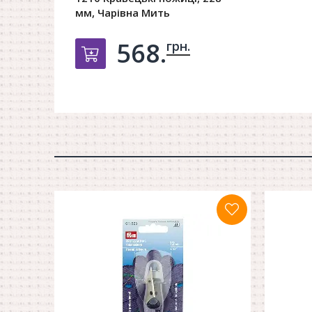
мм, Чарівна Мить
568.
грн.
Добавить в корзину