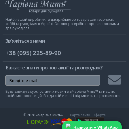
Інтернет-
магазин
Чарівна
Мить
Найбільший виробник та дистрибьютор товарів для творчості,
хоббі та рукоділля в Україні. Оптово-роздрібна торгівля товарами
для рукоділля.
Зв`яжіться з нами
+38 (095) 225-89-90
Бажаєте знати про нові акції та розпродаж?
Підписа
Будь завжди в курсі останніх новин від Чарівна Мить™ та наших
на
акційних пропозицій. Введи свій e-mail і підпишись на розсилання.
розсилк
© 2026
«Чарівна Мить»
Карта сайту
Оферта
Написати у WhatsApp
Написати у WhatsApp