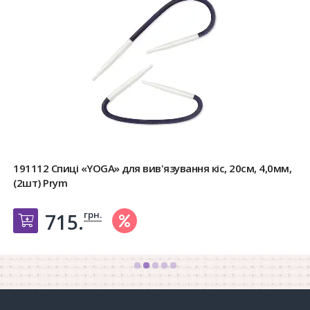
191112 Спиці «YOGA» для вив'язування кіс, 20см, 4,0мм,
(2шт) Prym
грн.
715.
Добавить в корзину