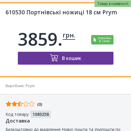
Товар в наявності
610530 Портнівські ножиці 18 см Prym
3859.
грн.
ПОКУПКА
В 1 КЛІК
В кошик
Виробник
:
Prym
Відгуків
(0)
від
Код товару:
1080258
покупців
Доставка
Безкоштовно до відділення Нової пошти та Укрпошти по