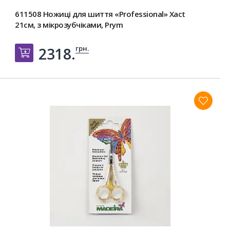
611508 Ножиці для шиття «Professional» Xact
21см, з мікрозубчіками, Prym
грн.
2318.
Добавить в корзину