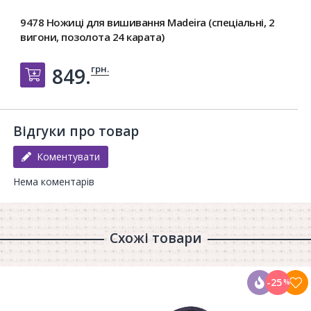
9478 Ножиці для вишивання Madeira (спеціальні, 2
вигони, позолота 24 карата)
грн.
849.
Добавить в корзину
Відгуки про товар
Коментувати
Нема коментарів
Схожі товари
-25
%