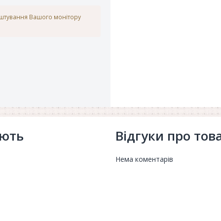
аштування Вашого монітору
ують
Відгуки про тов
Нема коментарів