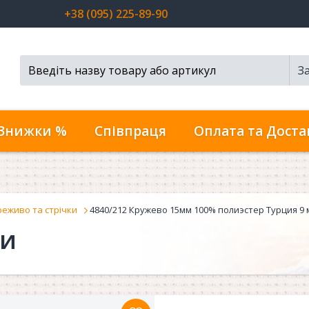
+38 (095) 225-89-90
З
Пошук...
Знижки %
Співпраця
Оплата та Доста
еживо та стрічки
4840/212 Кружево 15мм 100% полиэстер Турция 9 
ки