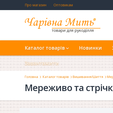
Про магазин
Оптовикам
Каталог товарів
Новинки
Завантажити
Головна
Каталог товарів
Вишивання/Шиття
Мер
Мереживо та стріч