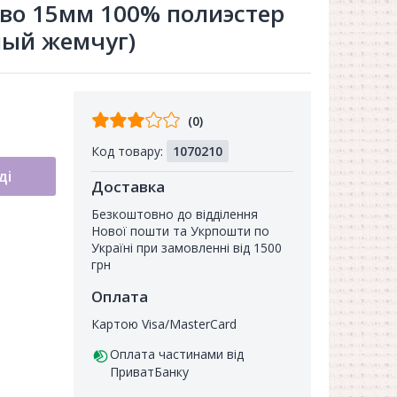
ево 15мм 100% полиэстер
лый жемчуг)
Відгуків
(0)
від
Код товару:
1070210
покупців
ді
Доставка
Безкоштовно до відділення
Нової пошти та Укрпошти по
Україні при замовленні від 1500
грн
Оплата
Картою Visa/MasterCard
Оплата частинами від
ПриватБанку