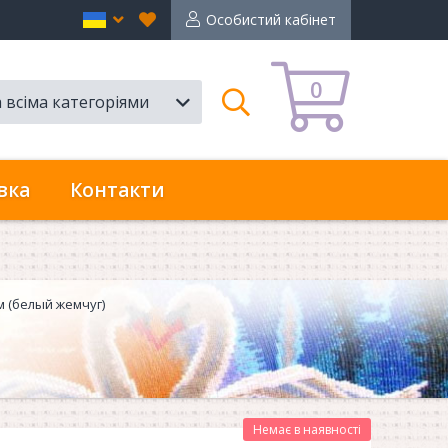
Вибране
en
Особистий кабінет
0
а всіма категоріями
Пошук
вка
Контакти
м (белый жемчуг)
Немає в наявності