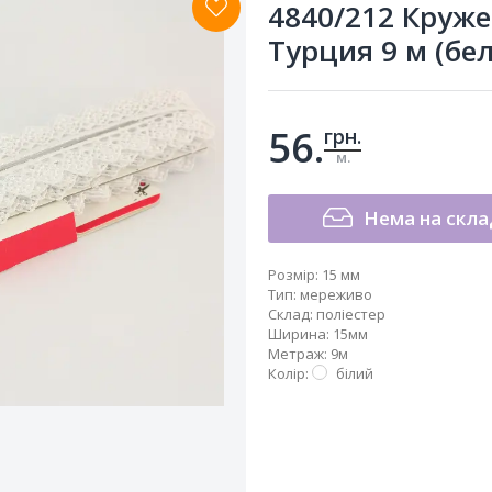
4840/212 Круж
Турция 9 м (бе
56.
грн.
м.
Нема на скла
Розмір:
15 мм
Тип
:
мереживо
Склад
:
поліестер
Ширина
:
15мм
Метраж
:
9м
Колір
:
білий