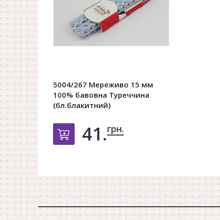
5004/267 Мереживо 15 мм
100% бавовна Туреччина
(бл.блакитний)
41.
грн.
Добавить в корзину