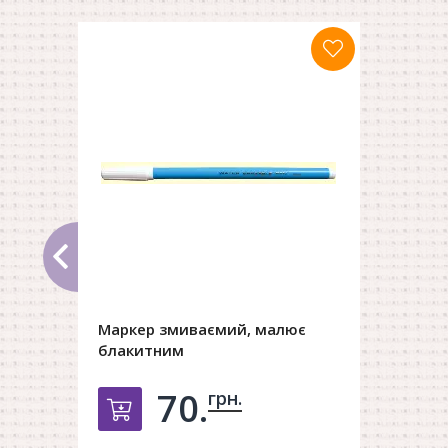
Маркер змиваємий, малює
блакитним
70.
грн.
Добавить в корзину