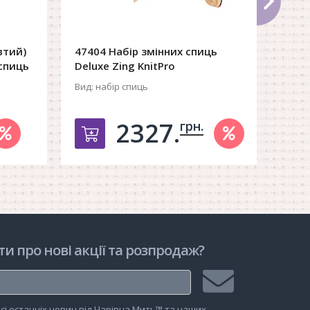
втий)
47404 Набір змінних спиць
4715
спиць
Deluxe Zing KnitPro
KnitP
Вид:
набір спиць
Довжи
2327.
грн.
рзину
Добавить в корзину
ти про нові акції та розпродаж?
Підписатися
сі останніх новин від Чарівна Мить™ та наших