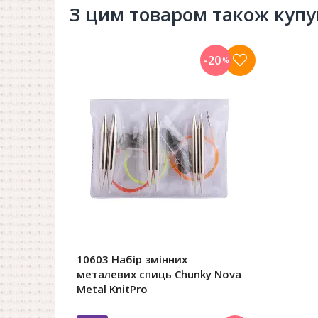
З цим товаром також куп
-20
%
10603 Набір змінних
металевих спиць Chunky Nova
Metal KnitPro