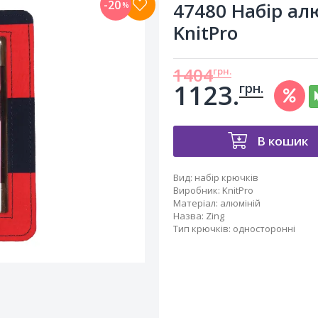
-20
47480 Набір ал
%
KnitPro
1404
грн.
1123.
грн.
В кошик
Вид
:
набір крючків
Виробник
:
KnitPro
Матеріал
:
алюміній
Назва
:
Zing
Тип крючків
:
односторонні