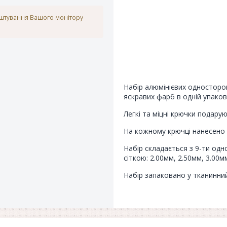
аштування Вашого монітору
Набір алюмінієвих односторон
яскравих фарб в одній упаковц
Легкі та міцні крючки подарую
На кожному крючці нанесено 
Набір складається з 9-ти одн
сіткою: 2.00мм, 2.50мм, 3.00м
Набір запаковано у тканинни