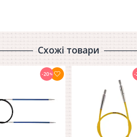
Схожі товари
-20
-
%