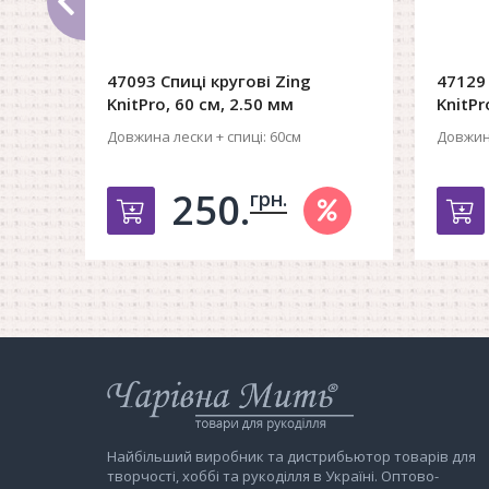
47093 Спиці кругові Zing
47129 
KnitPro, 60 см, 2.50 мм
KnitPr
Довжина лески + спиці:
60см
Довжина
250.
грн.
Добавить в корзину
Д
Інтернет-
магазин
Чарівна
Мить
Найбільший виробник та дистрибьютор товарів для
творчості, хоббі та рукоділля в Україні. Оптово-