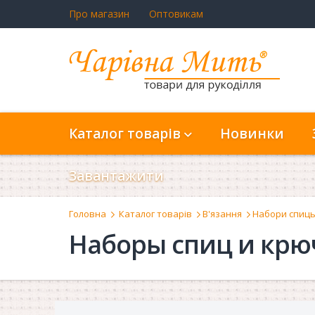
Про магазин
Оптовикам
Каталог товарів
Новинки
Завантажити
Головна
Каталог товарів
В'язання
Набори спиць
Наборы спиц и крю