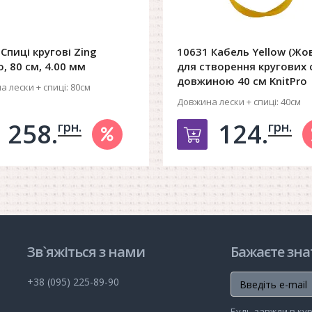
Спиці кругові Zing
10631 Кабель Yellow (Жо
o, 80 см, 4.00 мм
для створення кругових 
довжиною 40 см KnitPro
 лески + спиці:
80см
Довжина лески + спиці:
40см
258.
124.
грн.
грн.
обавить в корзину
Добавить в ко
Зв`яжіться з нами
Бажаєте зна
+38 (095) 225-89-90
Будь завжди в кур