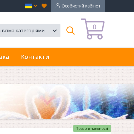
Вибране
en
Особистий кабінет
0
а всіма категоріями
Пошук
вка
Контакти
Товар в наявності