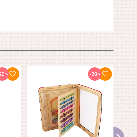
20
-20
%
%