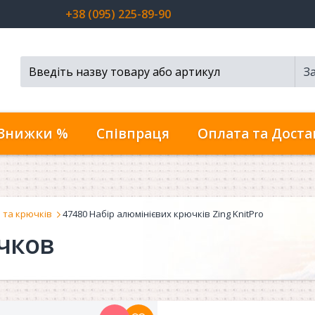
+38 (095) 225-89-90
З
Пошук...
Знижки %
Співпраця
Оплата та Доста
 та крючків
47480 Набір алюмінієвих крючків Zing KnitPro
чков