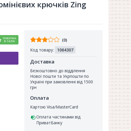
юмінієвих крючків Zing
Відгуків
ПОКУПКА
(0)
В 1 КЛІК
від
Код товару:
1064307
покупців
Доставка
Безкоштовно до відділення
Нової пошти та Укрпошти по
Україні при замовленні від 1500
грн
Оплата
Картою Visa/MasterCard
Оплата частинами від
ПриватБанку