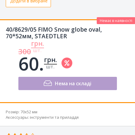
Додати в вибране
Немає в наявності
40/8629/05 FIMO Snow globe oval,
70*52мм, STAEDTLER
грн.
300
шт.
60.
грн.
шт.
Нема на складі
Розмір:
70x52 мм
Аксессуары
:
інструменти та приладдя
Відгуків