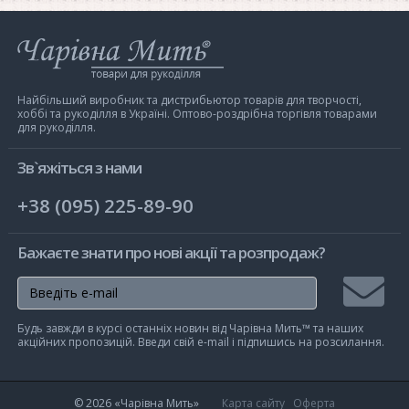
Інтернет-
магазин
Чарівна
Мить
Найбільший виробник та дистрибьютор товарів для творчості,
хоббі та рукоділля в Україні. Оптово-роздрібна торгівля товарами
для рукоділля.
Зв`яжіться з нами
+38 (095) 225-89-90
Бажаєте знати про нові акції та розпродаж?
Підписа
Будь завжди в курсі останніх новин від Чарівна Мить™ та наших
на
акційних пропозицій. Введи свій e-mail і підпишись на розсилання.
розсилк
© 2026
«Чарівна Мить»
Карта сайту
Оферта