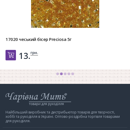
17020 чеський бісер Preciosa 5г
грн.
13.
Добавить в корзину
Інтернет-
магазин
Чарівна
Мить
Найбільший виробник та дистрибьютор товарів для творчості,
хоббі та рукоділля в Україні. Оптово-роздрібна торгівля товарами
для рукоділля.