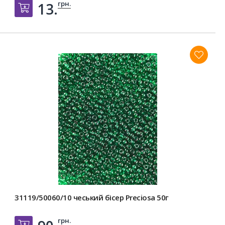
грн.
13.
Добавить в корзину
31119/50060/10 чеський бісер Preciosa 50г
грн.
Добавить в корзину