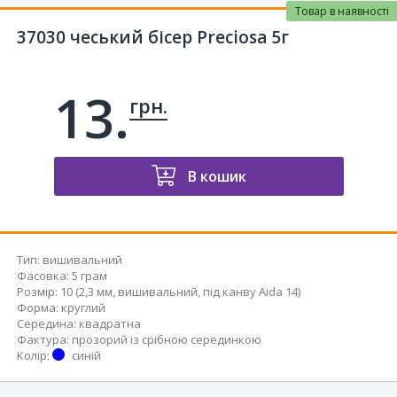
Товар в наявності
37030 чеський бісер Preciosa 5г
13.
грн.
В кошик
Тип
:
вишивальний
Фасовка
:
5 грам
Розмір
:
10 (2,3 мм, вишивальний, під канву Aida 14)
Форма
:
круглий
Середина
:
квадратна
Фактура
:
прозорий із срібною серединкою
Колір
:
синій