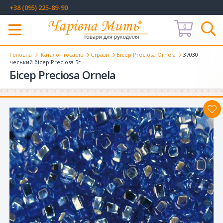
+38 (095) 225-89-90
0
Меню
Головна
Каталог товарів
Стрази
Бісер Preciosa Ornela
37030
чеський бісер Preciosa 5г
Бісер Preciosa Ornela