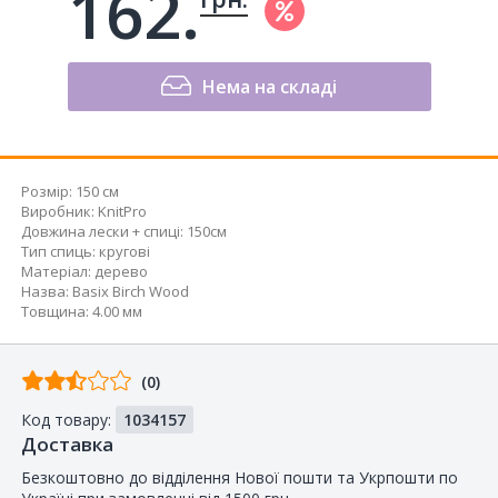
162.
Нема на складі
Розмір:
150 см
Виробник
:
KnitPro
Довжина лески + спиці
:
150см
Тип спиць
:
кругові
Матеріал
:
дерево
Назва
:
Basix Birch Wood
Товщина
:
4.00 мм
Відгуків
(0)
від
Код товару:
1034157
покупців
Доставка
Безкоштовно до відділення Нової пошти та Укрпошти по