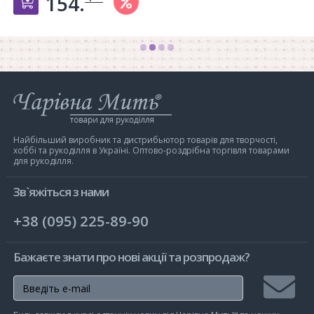
154.
Добавить в корзину
Інтернет-
магазин
Чарівна
Мить
Найбільший виробник та дистрибьютор товарів для творчості,
хоббі та рукоділля в Україні. Оптово-роздрібна торгівля товарами
для рукоділля.
Зв`яжіться з нами
+38 (095) 225-89-90
Бажаєте знати про нові акції та розпродаж?
Підписа