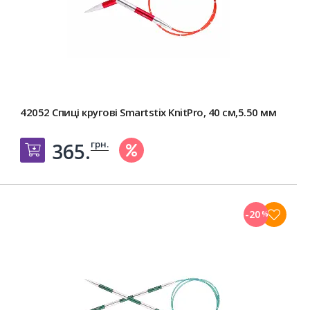
42052 Спиці кругові Smartstix KnitPro, 40 см,5.50 мм
грн.
365.
Добавить в корзину
-20
%