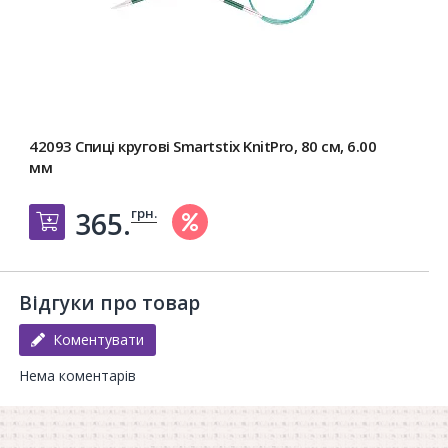
42093 Спиці кругові Smartstix KnitPro, 80 см, 6.00
мм
грн.
365.
Добавить в корзину
Відгуки про товар
Коментувати
Нема коментарів