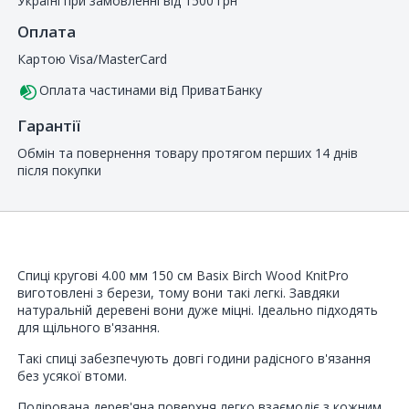
Україні при замовленні від 1500 грн
Оплата
Картою Visa/MasterCard
Оплата частинами від ПриватБанку
Гарантії
Обмін та повернення товару протягом перших 14 днів
після покупки
Спиці кругові 4.00 мм 150 см Basix Birch Wood KnitPro
виготовлені з берези, тому вони такі легкі. Завдяки
натуральній деревені вони дуже міцні. Ідеально підходять
для щільного в'язання.
Такі спиці забезпечують довгі години радісного в'язання
без усякої втоми.
Полірована дерев'яна поверхня легко взаємодіє з кожним