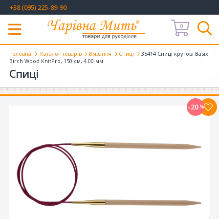
+38 (095) 225-89-90
0
Меню
Головна
Каталог товарів
В'язання
Спиці
35414 Спиці кругові Basix
Birch Wood KnitPro, 150 см, 4.00 мм
Спиці
-20
%