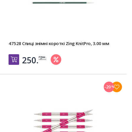
47528 Спиці знімні короткі Zing KnitPro, 3.00 мм
грн.
250.
Добавить в корзину
-20
%