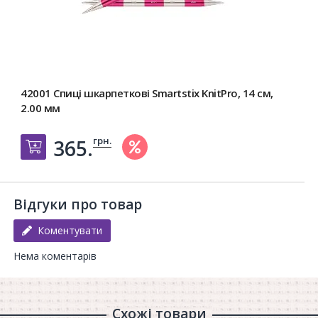
42001 Спиці шкарпеткові Smartstix KnitPro, 14 см,
2.00 мм
грн.
365.
Добавить в корзину
Відгуки про товар
Коментувати
Нема коментарів
Схожі товари