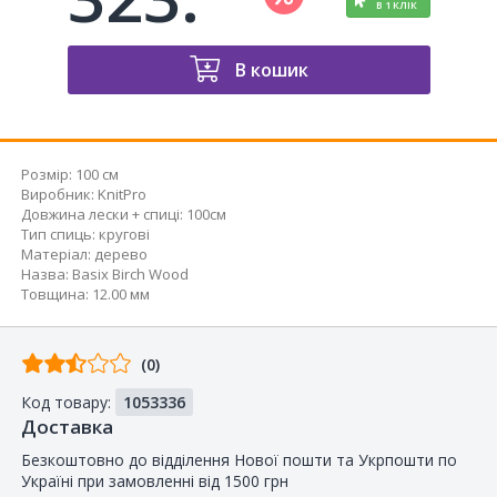
В 1 КЛІК
В кошик
Розмір:
100 см
Виробник
:
KnitPro
Довжина лески + спиці
:
100см
Тип спиць
:
кругові
Матеріал
:
дерево
Назва
:
Basix Birch Wood
Товщина
:
12.00 мм
Відгуків
(0)
від
Код товару:
1053336
покупців
Доставка
Безкоштовно до відділення Нової пошти та Укрпошти по
Україні при замовленні від 1500 грн