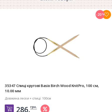
-20
%
35347 Спиці кругові Basix Birch Wood KnitPro, 100 см,
10.00 мм
Довжина лески + спиці:
100см
грн.
286.
Добавить в корзину