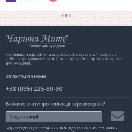
Інтернет-
магазин
Чарівна
Мить
Найбільший виробник та дистрибьютор товарів для творчості,
хоббі та рукоділля в Україні. Оптово-роздрібна торгівля товарами
для рукоділля.
Зв`яжіться з нами
+38 (095) 225-89-90
Бажаєте знати про нові акції та розпродаж?
Підписа
Будь завжди в курсі останніх новин від Чарівна Мить™ та наших
на