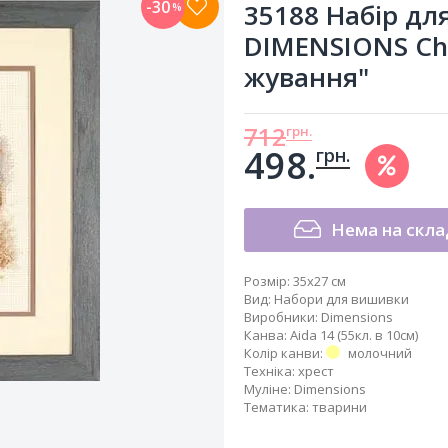
-30
35188 Набір дл
%
DIMENSIONS Ch
жування"
712
грн.
498.
грн.
Нема на скла
Розмір:
35x27 см
Вид
:
Набори для вишивки
Виробники
:
Dimensions
Канва
:
Aida 14 (55кл. в 10см)
Колір канви
:
молочний
Техніка
:
хрест
Муліне
:
Dimensions
Тематика
:
тварини