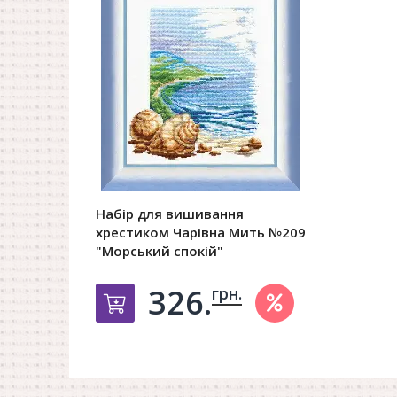
Набір для вишивання
хрестиком Чарівна Мить №209
"Морський спокій"
326.
грн.
Добавить в корзину