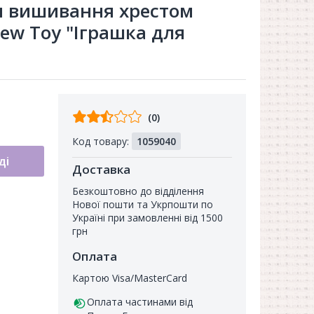
я вишивання хрестом
ew Toy "Іграшка для
Відгуків
(0)
від
Код товару:
1059040
покупців
ді
Доставка
Безкоштовно до відділення
Нової пошти та Укрпошти по
Україні при замовленні від 1500
грн
Оплата
Картою Visa/MasterCard
Оплата частинами від