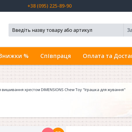
+38 (095) 225-89-90
З
Пошук...
Знижки %
Співпраця
Оплата та Доста
ля вишивання хрестом DIMENSIONS Chew Toy "Іграшка для жування"