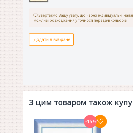
Звертаємо Вашу увагу, що через індивідуальні нал
можливі розходження у точності передачі кольорів
Додати в вибране
З цим товаром також куп
-15
%