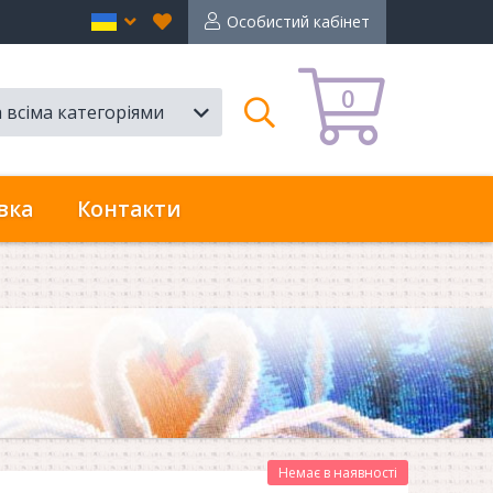
Вибране
en
Особистий кабінет
0
а всіма категоріями
Пошук
вка
Контакти
Немає в наявності