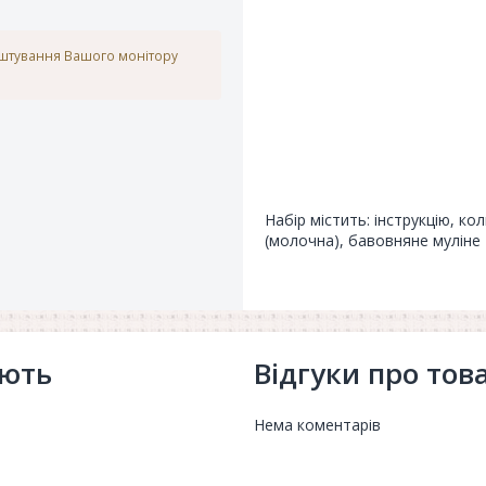
аштування Вашого монітору
Набір містить: інструкцію, ко
(молочна), бавовняне муліне 
ують
Відгуки про тов
Нема коментарів