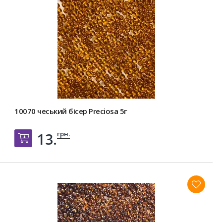
10070 чеський бісер Preciosa 5г
грн.
13.
Добавить в корзину