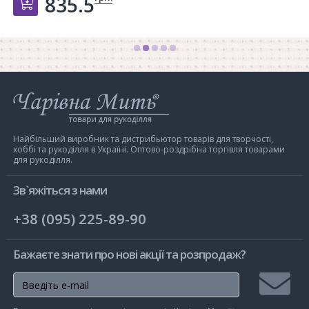
835.5
Добавить в корзину
Інтернет-
магазин
Чарівна
Мить
Найбільший виробник та дистрибьютор товарів для творчості,
хоббі та рукоділля в Україні. Оптово-роздрібна торгівля товарами
для рукоділля.
Зв`яжіться з нами
+38 (095) 225-89-90
Бажаєте знати про нові акції та розпродаж?
Підписа