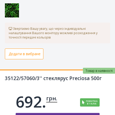
Звертаємо Вашу увагу, що через індивідуальні
налаштування Вашого монітору можливі розходження у
точності передачі кольорів
Додати в вибране
Товар в наявності
35122/57060/3'' стеклярус Preciosa 500г
692.
грн.
ПОКУПКА
В 1 КЛІК