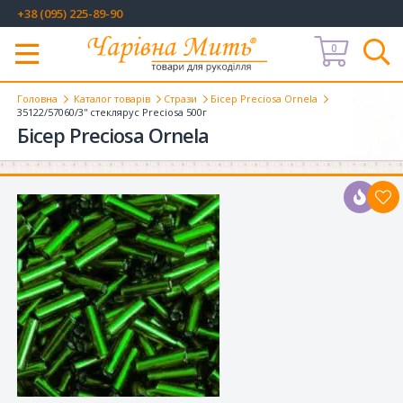
+38 (095) 225-89-90
0
Меню
Головна
Каталог товарів
Стрази
Бісер Preciosa Ornela
35122/57060/3'' стеклярус Preciosa 500г
Бісер Preciosa Ornela