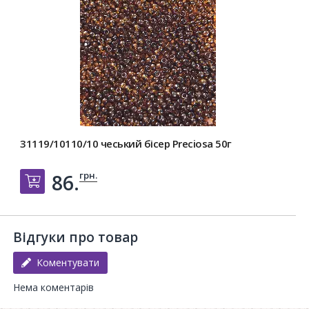
31119/10110/10 чеський бісер Preciosa 50г
грн.
86.
Добавить в корзину
Відгуки про товар
Коментувати
Нема коментарів