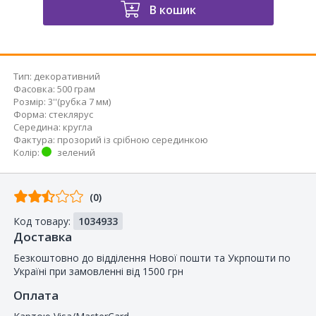
В кошик
Тип
:
декоративний
Фасовка
:
500 грам
Розмір
:
3''(рубка 7 мм)
Форма
:
стеклярус
Середина
:
кругла
Фактура
:
прозорий із срібною серединкою
Колір
:
зелений
Відгуків
(0)
від
Код товару:
1034933
покупців
Доставка
Безкоштовно до відділення Нової пошти та Укрпошти по
Україні при замовленні від 1500 грн
Оплата