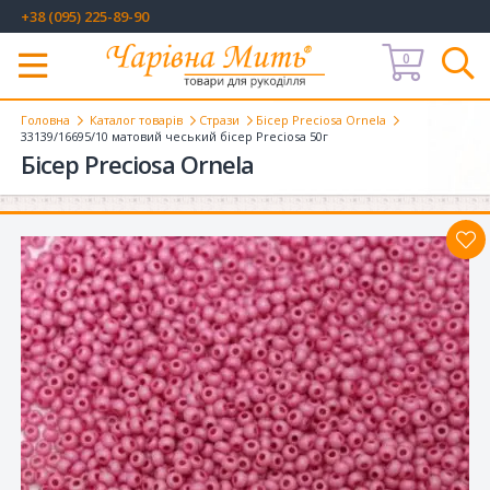
+38 (095) 225-89-90
0
Меню
Головна
Каталог товарів
Стрази
Бісер Preciosa Ornela
33139/16695/10 матовий чеський бісер Preciosa 50г
Бісер Preciosa Ornela