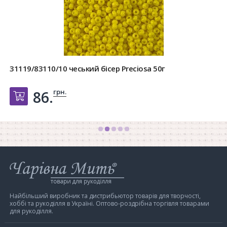
31119/83110/10 чеський бісер Preciosa 50г
грн.
86.
Добавить в корзину
Інтернет-
магазин
Чарівна
Мить
Найбільший виробник та дистрибьютор товарів для творчості,
хоббі та рукоділля в Україні. Оптово-роздрібна торгівля товарами
для рукоділля.