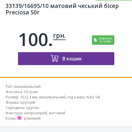
33139/16695/10 матовий чеський бісер
Preciosa 50г
100.
грн.
ПОКУПКА
В 1 КЛІК
В кошик
Тип
:
вишивальний
Фасовка
:
50 грам
Розмір
:
10 (2,3 мм, вишивальний, під канву Aida 14)
Форма
:
круглий
Середина
:
кругла
Фактура
:
непрозорий, матовий
Колір
:
рожевий