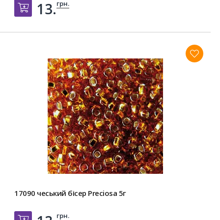
грн.
13.
Добавить в корзину
17090 чеський бісер Preciosa 5г
грн.
Добавить в корзину