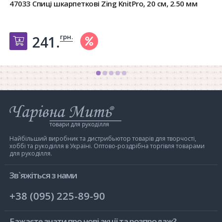
36501 Нитковдівач. JYOTI
грн.
6.
Добавить в корзину
Інтернет-
магазин
Чарівна
Мить
Найбільший виробник та дистрибьютор товарів для творчості,
хоббі та рукоділля в Україні. Оптово-роздрібна торгівля товарами
для рукоділля.
Зв`яжіться з нами
+38 (095) 225-89-90
Бажаєте знати про нові акції та розпродаж?