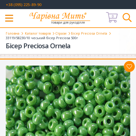
+38 (095) 225-89-90
0
Меню
Головна
Каталог товарів
Стрази
Бісер Preciosa Ornela
33119/58230/10 чеський бісер Preciosa 500г
Бісер Preciosa Ornela