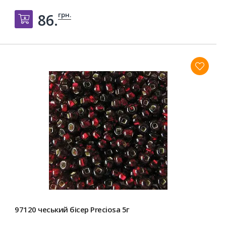
грн.
86.
Добавить в корзину
97120 чеський бісер Preciosa 5г