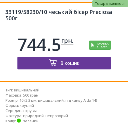
Товар в наявності
33119/58230/10 чеський бісер Preciosa
500г
744.5
грн.
ПОКУПКА
В 1 КЛІК
В кошик
Тип
:
вишивальний
Фасовка
:
500 грам
Розмір
:
10 (2,3 мм, вишивальний, під канву Aida 14)
Форма
:
круглий
Середина
:
кругла
Фактура
:
природний, непрозорий
Колір
:
зелений