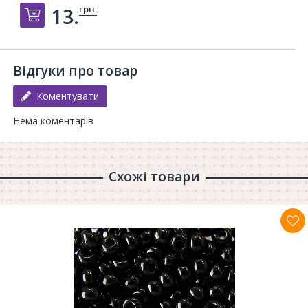
грн.
13.
Добавить в корзину
Відгуки про товар
Коментувати
Нема коментарів
Схожі товари