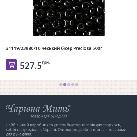
31119/23980/10 чеський бісер Preciosa 500г
грн.
527.5
Добавить в корзину
Інтернет-
магазин
Чарівна
Мить
Найбільший виробник та дистрибьютор товарів для творчості,
хоббі та рукоділля в Україні. Оптово-роздрібна торгівля товарами
для рукоділля.