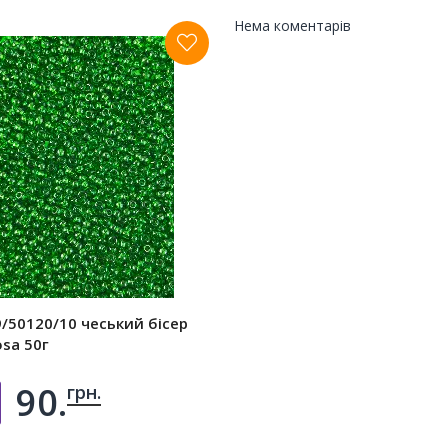
Нема коментарів
/50120/10 чеський бісер
osa 50г
90.
грн.
Добавить в корзину