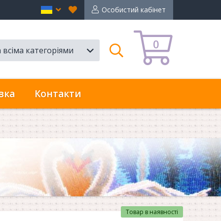
Вибране
en
Особистий кабінет
0
а всіма категоріями
Пошук
вка
Контакти
Товар в наявності