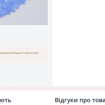
аштування Вашого монітору
ують
Відгуки про тов