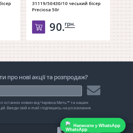
бісер
31119/50430/10 чеський бісер
3111
Preciosa 50г
Prec
90.
грн.
рзину
Добавить в корзину
ти про нові акції та розпродаж?
Підписатися
сі останніх новин від Чарівна Мить™ та наших
на
ій. Введи свій e-mail і підпишись на розсилання.
розсилку
Написати у WhatsApp
Написати у WhatsApp