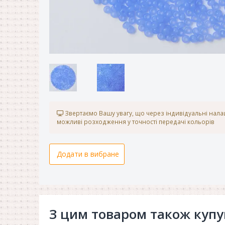
Звертаємо Вашу увагу, що через індивідуальні нал
можливі розходження у точності передачі кольорів
Додати в вибране
З цим товаром також куп