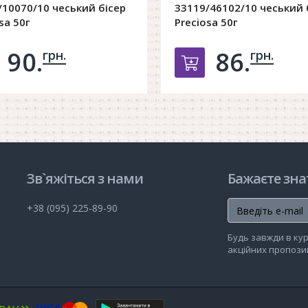
/10070/10 чеський бісер
33119/46102/10 чеський 
sa 50г
Preciosa 50г
90.
86.
грн.
грн.
обавить в корзину
Добавить в ко
Зв`яжіться з нами
Бажаєте зна
+38 (095) 225-89-90
Будь завжди в кур
акційних пропозиц