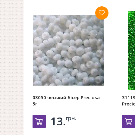
03050 чеський бісер Preciosa
31119
5г
Preci
13.
грн.
Добавить в корзину