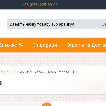
+38 (095) 225-89-90
З
Пошук...
Знижки %
Співпраця
Оплата та Доста
Ornela
33119/02231/10 чеський бісер Preciosa 50г
a