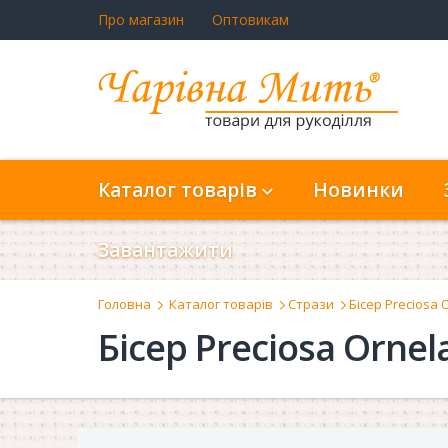
Про магазин
Оптовикам
Каталог товарів
Новинки
Завантажити
Головна
Каталог товарів
Стрази
Бісер Preciosa 
Бісер Preciosa Ornel