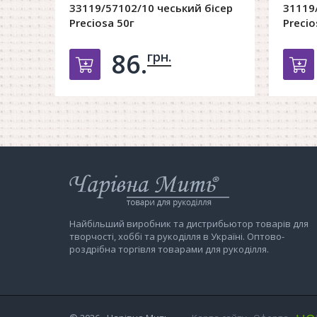
33119/57102/10 чеський бісер
31119
Preciosa 50г
Precio
86.
грн.
Добавить в корзину
Д
Інтернет-
магазин
Чарівна
Мить
Найбільший виробник та дистрибьютор товарів для
творчості, хоббі та рукоділля в Україні. Оптово-
роздрібна торгівля товарами для рукоділля.