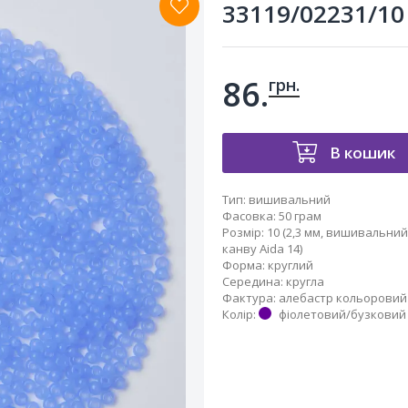
33119/02231/10 
86.
грн.
В кошик
Тип
:
вишивальний
Фасовка
:
50 грам
Розмір
:
10 (2,3 мм, вишивальний,
канву Aida 14)
Форма
:
круглий
Середина
:
кругла
Фактура
:
алебастр кольоровий
Колір
:
фіолетовий/бузковий