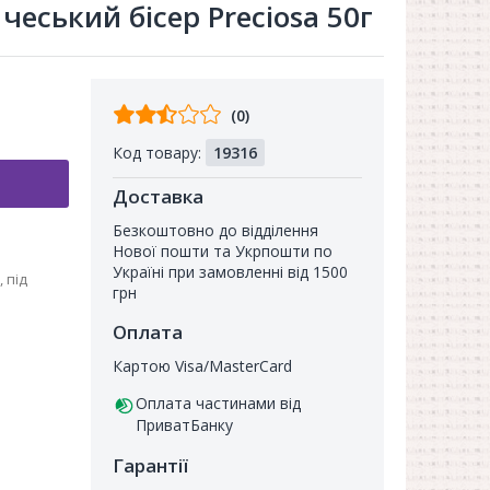
чеський бісер Preciosa 50г
Відгуків
(0)
від
Код товару:
19316
покупців
Доставка
Безкоштовно до відділення
Нової пошти та Укрпошти по
Україні при замовленні від 1500
 під
грн
Оплата
Картою Visa/MasterCard
Оплата частинами від
ПриватБанку
Гарантії