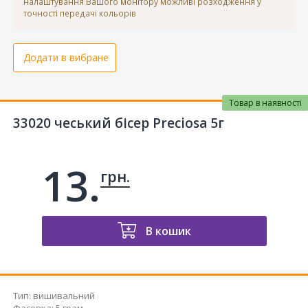
налаштування Вашого монітору можливі розходження у
точності передачі кольорів
Додати в вибране
Товар в наявності
33020 чеський бісер Preciosa 5г
13.
грн.
В кошик
Тип
:
вишивальний
Фасовка
:
5 грам