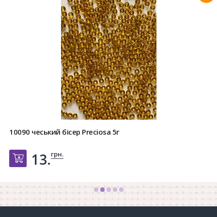
10090 чеський бісер Preciosa 5г
грн.
13.
Добавить в корзину