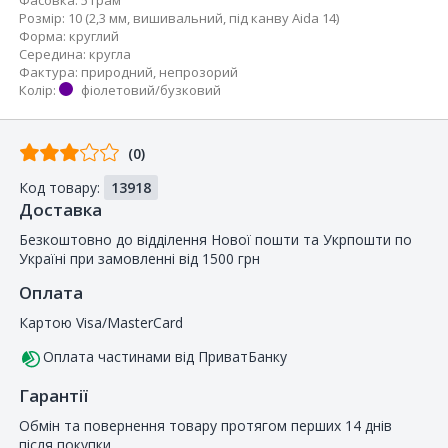
Розмір
:
10 (2,3 мм, вишивальний, під канву Aida 14)
Форма
:
круглий
Середина
:
кругла
Фактура
:
природний, непрозорий
Колір
:
фіолетовий/бузковий
Відгуків
(0)
від
Код товару:
13918
покупців
Доставка
Безкоштовно до відділення Нової пошти та Укрпошти по
Україні при замовленні від 1500 грн
Оплата
Картою Visa/MasterCard
Оплата частинами від ПриватБанку
Гарантії
Обмін та повернення товару протягом перших 14 днів
після покупки