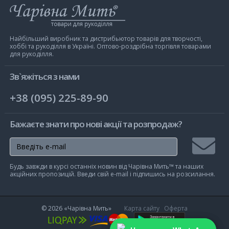
Інтернет-
магазин
Чарівна
Мить
Найбільший виробник та дистрибьютор товарів для творчості,
хоббі та рукоділля в Україні. Оптово-роздрібна торгівля товарами
для рукоділля.
Зв`яжіться з нами
+38 (095) 225-89-90
Бажаєте знати про нові акції та розпродаж?
Підписа
Будь завжди в курсі останніх новин від Чарівна Мить™ та наших
на
акційних пропозицій. Введи свій e-mail і підпишись на розсилання.
розсилк
© 2026
«Чарівна Мить»
Карта сайту
Оферта