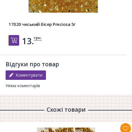
17020 чеський бісер Preciosa 5г
грн.
13.
Добавить в корзину
Відгуки про товар
Коментувати
Нема коментарів
Схожі товари