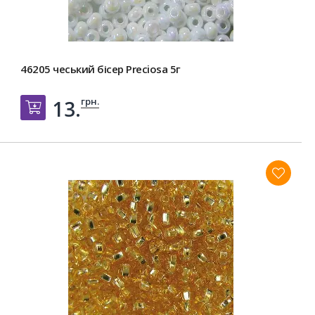
46205 чеський бісер Preciosa 5г
грн.
13.
Добавить в корзину