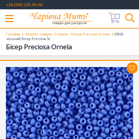
+38 (095) 225-89-90
0
Меню
Головна
Каталог товарів
Стрази
Бісер Preciosa Ornela
33020
чеський бісер Preciosa 5г
Бісер Preciosa Ornela