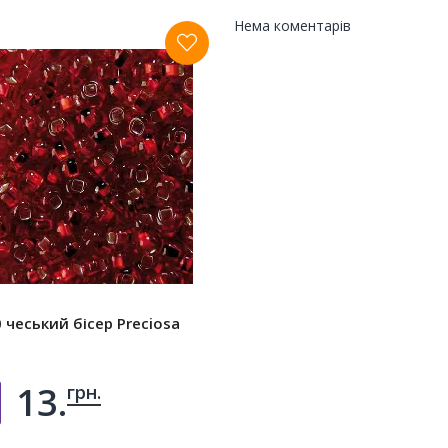
Нема коментарів
 чеський бісер Preciosa
13.
грн.
Добавить в корзину