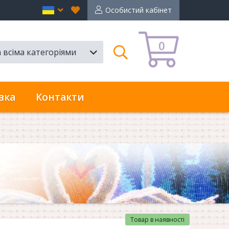
Вибране
en
Особистий кабінет
0
а всіма категоріями
Пошук
вка
Контакти
Товар в наявності