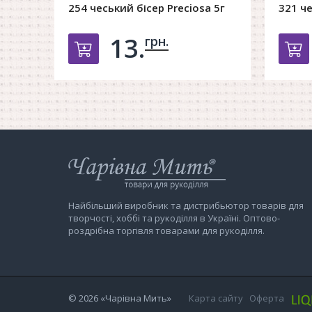
254 чеський бісер Preciosa 5г
321 че
13.
грн.
Добавить в корзину
Д
Інтернет-
магазин
Чарівна
Мить
Найбільший виробник та дистрибьютор товарів для
творчості, хоббі та рукоділля в Україні. Оптово-
роздрібна торгівля товарами для рукоділля.
© 2026
«Чарівна Мить»
Карта сайту
Оферта