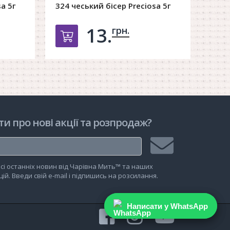
a 5г
324 чеський бісер Preciosa 5г
325 
13.
грн.
рзину
Добавить в корзину
ти про нові акції та розпродаж?
Підписатися
сі останніх новин від Чарівна Мить™ та наших
на
ій. Введи свій e-mail і підпишись на розсилання.
розсилку
Написати у WhatsApp
Написати у WhatsApp
facebook
instagram
youtu