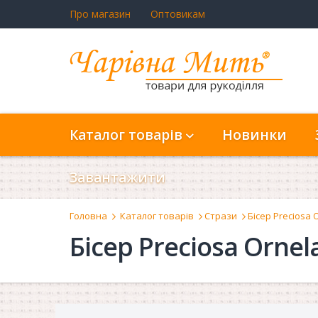
Про магазин
Оптовикам
Каталог товарів
Новинки
Завантажити
Головна
Каталог товарів
Стрази
Бісер Preciosa 
Бісер Preciosa Ornel