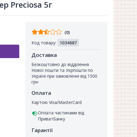
ер Preciosa 5г
Відгуків
(0)
від
Код товару:
1034687
покупців
Доставка
Безкоштовно до відділення
Нової пошти та Укрпошти по
Україні при замовленні від 1500
грн
Оплата
Картою Visa/MasterCard
Оплата частинами від
ПриватБанку
Гарантії