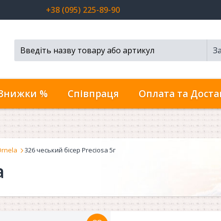
+38 (095) 225-89-90
З
Пошук...
Знижки %
Співпраця
Оплата та Доста
Ornela
326 чеський бісер Preciosa 5г
a