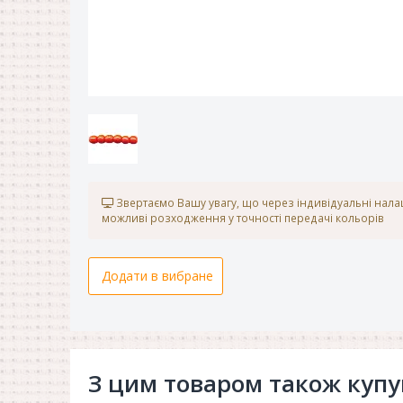
Звертаємо Вашу увагу, що через індивідуальні нал
можливі розходження у точності передачі кольорів
Додати в вибране
З цим товаром також куп