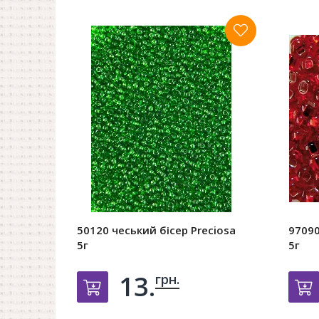
50120 чеський бісер Preciosa
97090
5г
5г
13.
грн.
Добавить в корзину