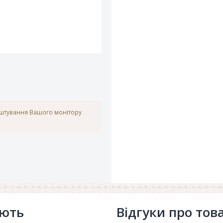
аштування Вашого монітору
ують
Відгуки про тов