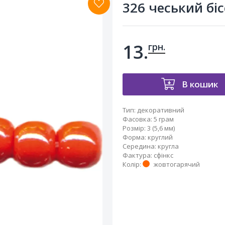
326 чеський біс
13.
грн.
В кошик
Тип
:
декоративний
Фасовка
:
5 грам
Розмір
:
3 (5,6 мм)
Форма
:
круглий
Середина
:
кругла
Фактура
:
сфінкс
Колір
:
жовтогарячий