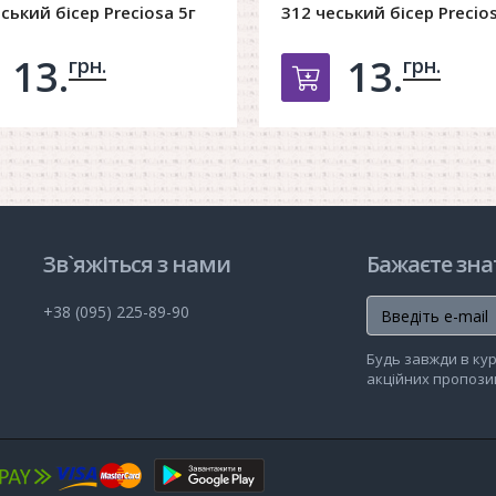
ський бісер Preciosa 5г
312 чеський бісер Precios
13.
13.
грн.
грн.
обавить в корзину
Добавить в ко
Зв`яжіться з нами
Бажаєте зна
+38 (095) 225-89-90
Будь завжди в кур
акційних пропозиц