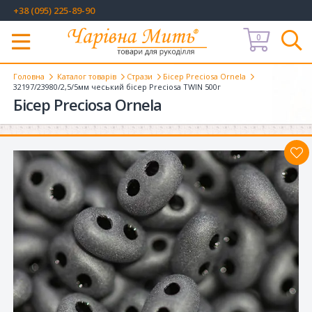
+38 (095) 225-89-90
0
Меню
Головна
Каталог товарів
Стрази
Бісер Preciosa Ornela
32197/23980/2,5/5мм чеський бісер Preciosa TWIN 500г
Бісер Preciosa Ornela