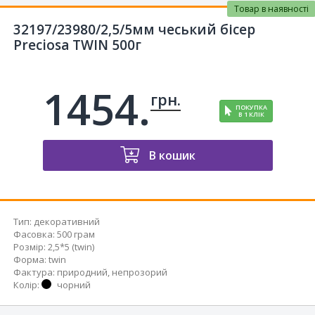
Товар в наявності
32197/23980/2,5/5мм чеський бісер
Preciosa TWIN 500г
1454.
грн.
ПОКУПКА
В 1 КЛІК
В кошик
Тип
:
декоративний
Фасовка
:
500 грам
Розмір
:
2,5*5 (twin)
Форма
:
twin
Фактура
:
природний, непрозорий
Колір
:
чорний