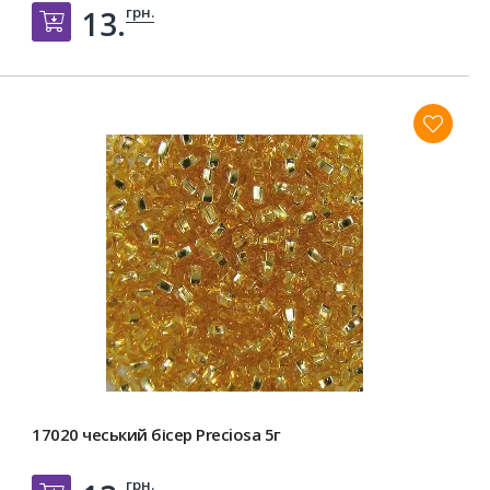
грн.
13.
Добавить в корзину
17020 чеський бісер Preciosa 5г
грн.