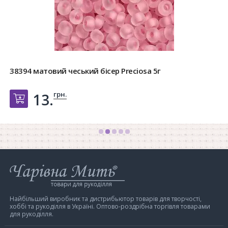
38394 матовий чеський бісер Preciosa 5г
грн.
13.
Добавить в корзину
Інтернет-
магазин
Чарівна
Мить
Найбільший виробник та дистрибьютор товарів для творчості,
хоббі та рукоділля в Україні. Оптово-роздрібна торгівля товарами
для рукоділля.