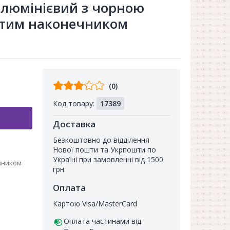
алюмінієвий з чорною
отим наконечником
Відгуків
(0)
від
Код товару:
17389
покупців
Доставка
Безкоштовно до відділення
Нової пошти та Укрпошти по
Україні при замовленні від 1500
чником
грн
Оплата
Картою Visa/MasterCard
Оплата частинами від