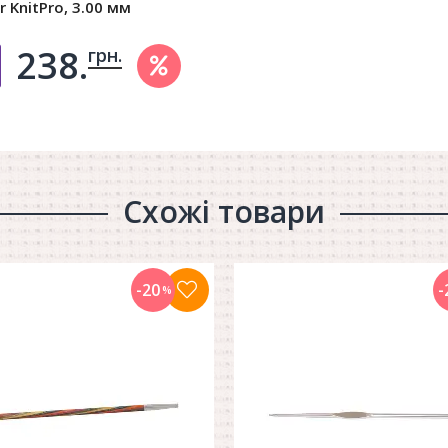
r KnitPro, 3.00 мм
238.
грн.
Добавить в корзину
Схожі товари
-20
-
%