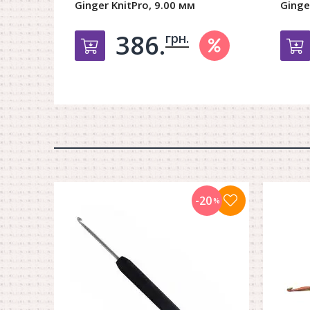
Ginger KnitPro, 9.00 мм
Ginge
386.
грн.
Добавить в корзину
-20
%