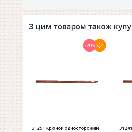
З цим товаром також куп
-20
%
31251 Крючок односторонній
3124