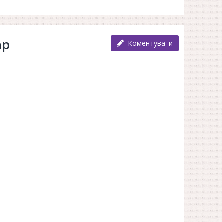
ар
Коментувати