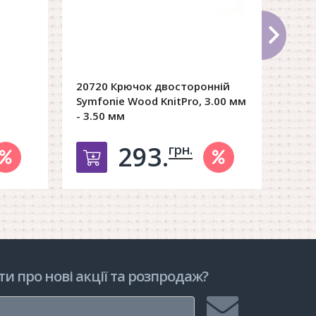
20720 Крючок двосторонній
Symfonie Wood KnitPro, 3.00 мм
- 3.50 мм
293.
грн.
рзину
Добавить в корзину
ти про нові акції та розпродаж?