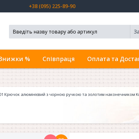
+38 (095) 225-89-90
З
Пошук...
Знижки %
Співпраця
Оплата та Доста
01 Крючок алюмінієвий з чорною ручкою та золотим наконечником Kni