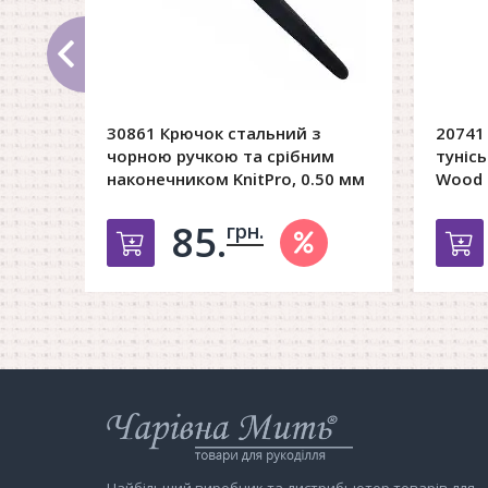
30861 Крючок стальний з
20741
чорною ручкою та срібним
туніс
наконечником KnitPro, 0.50 мм
Wood K
85.
грн.
Добавить в корзину
Д
Інтернет-
магазин
Чарівна
Мить