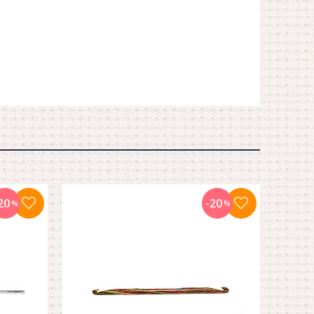
20
-20
%
%