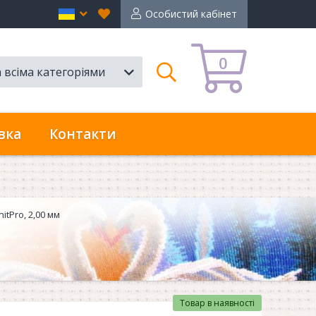
Вибране
en
Особистий кабінет
0
а всіма категоріями
Пошук
вка
Контакти
tPro, 2,00 мм
Товар в наявності