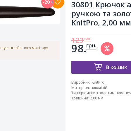
-20
30801 Крючок 
%
ручкою та зол
KnitPro, 2,00 мм
123
грн.
98.
грн.
аштування Вашого монітору
В кошик
Виробник
:
KnitPro
Матеріал
:
алюміній
Тип крючків
:
з золотим наконе
Товщина
:
2.00 мм