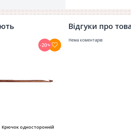
ують
Відгуки про тов
Нема коментарів
-20
%
1 Крючок односторонній