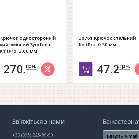
 Крючок односторонній
30761 Крючок стальний
ький змінний Symfonie
KnitPro, 0.50 мм
nitPro, 3.00 мм
270.
47.2
грн.
грн.
обавить в корзину
Добавить в ко
Зв`яжіться з нами
Бажаєте зна
+38 (095) 225-89-90