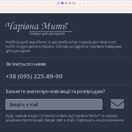
Інтернет-
магазин
Чарівна
Мить
Найбільший виробник та дистрибьютор товарів для творчості,
хоббі та рукоділля в Україні. Оптово-роздрібна торгівля товарами
для рукоділля.
Зв`яжіться з нами
+38 (095) 225-89-90
Бажаєте знати про нові акції та розпродаж?
Підписа
Будь завжди в курсі останніх новин від Чарівна Мить™ та наших
на
акційних пропозицій. Введи свій e-mail і підпишись на розсилання.
розсилк