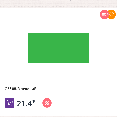
-80
%
26508-3 зелений
грн.
21.4
Добавить в корзину