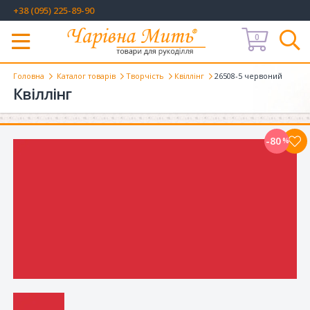
+38 (095) 225-89-90
0
Меню
Головна
Каталог товарів
Творчість
Квіллінг
26508-5 червоний
Квіллінг
-80
%