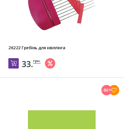
26222 Гребінь для квіллінга
грн.
33.
Добавить в корзину
-80
%