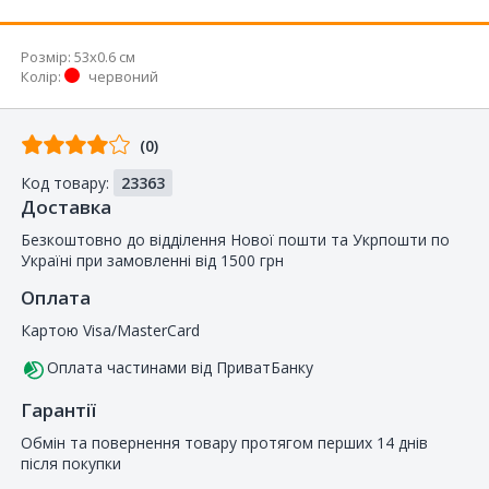
Розмір:
53x0.6 см
Колір
:
червоний
Відгуків
(0)
від
Код товару:
23363
покупців
Доставка
Безкоштовно до відділення Нової пошти та Укрпошти по
Україні при замовленні від 1500 грн
Оплата
Картою Visa/MasterCard
Оплата частинами від ПриватБанку
Гарантії
Обмін та повернення товару протягом перших 14 днів
після покупки