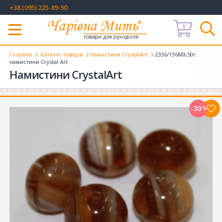
+38 (095) 225-89-90
0
Меню
Головна
Каталог товарів
Намистини CrystalArt
2336/136MX,50г.
намистини Crystal Art
Намистини CrystalArt
-30
%