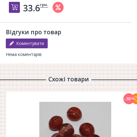
грн.
33.6
Добавить в корзину
Відгуки про товар
Коментувати
Нема коментарів
Схожі товари
-30
%