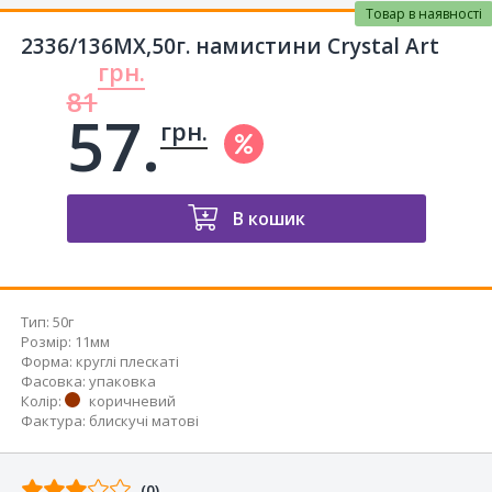
Товар в наявності
2336/136MX,50г. намистини Crystal Art
грн.
81
57.
грн.
В кошик
Тип
:
50г
Розмір
:
11мм
Форма
:
круглі плескаті
Фасовка
:
упаковка
Колір
:
коричневий
Фактура
:
блискучі матові
Відгуків
(0)