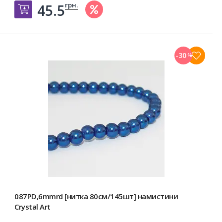
грн.
45.5
Добавить в корзину
-30
%
087PD,6mmrd [нитка 80см/145шт] намистини
Crystal Art