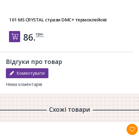
101 MS CRYSTAL стрази DMC+ термоклейові
грн.
86.
Добавить в корзину
Відгуки про товар
Коментувати
Нема коментарів
Схожі товари