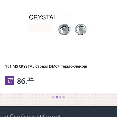
101 MS CRYSTAL стрази DMC+ термоклейові
грн.
86.
Добавить в корзину
Інтернет-