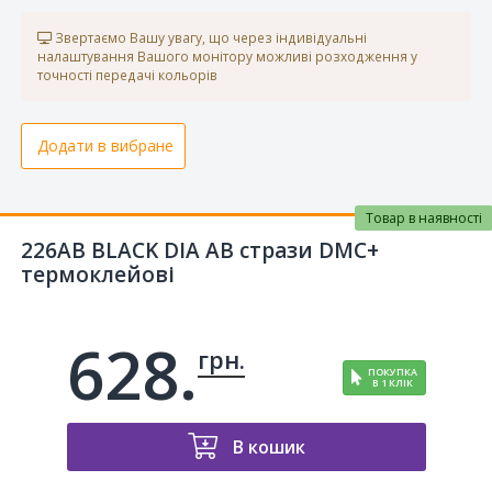
Звертаємо Вашу увагу, що через індивідуальні
налаштування Вашого монітору можливі розходження у
точності передачі кольорів
Додати в вибране
Товар в наявності
226AB BLACK DIA AB стрази DMC+
термоклейові
628.
грн.
ПОКУПКА
В 1 КЛІК
В кошик