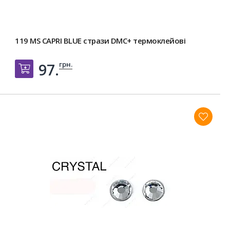
119 MS CAPRI BLUE стрази DMC+ термоклейові
грн.
97.
Добавить в корзину