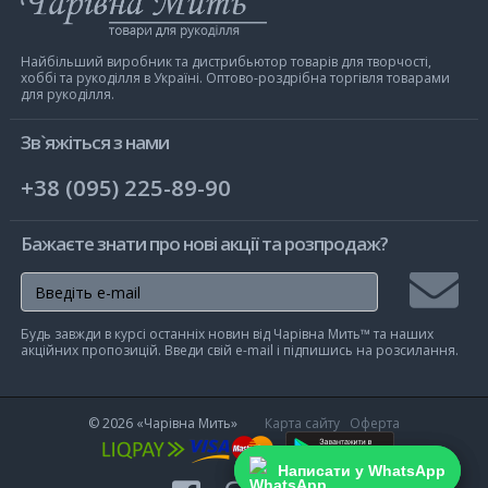
магазин
Чарівна
Мить
Найбільший виробник та дистрибьютор товарів для творчості,
хоббі та рукоділля в Україні. Оптово-роздрібна торгівля товарами
для рукоділля.
Зв`яжіться з нами
+38 (095) 225-89-90
Бажаєте знати про нові акції та розпродаж?
Підписа
Будь завжди в курсі останніх новин від Чарівна Мить™ та наших
на
акційних пропозицій. Введи свій e-mail і підпишись на розсилання.
розсилк
© 2026
«Чарівна Мить»
Карта сайту
Оферта
Написати у WhatsApp
Написати у WhatsApp