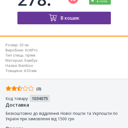
В 1 КЛІК
В кошик
Розмір:
30 см
Виробник
:
KnitPro
Тип спиць
:
прямі
Матеріал
:
бамбук
Назва
:
Bamboo
Товщина
:
4.50 мм
Відгуків
(0)
від
Код товару:
1034075
покупців
Доставка
Безкоштовно до відділення Нової пошти та Укрпошти по
Україні при замовленні від 1500 грн