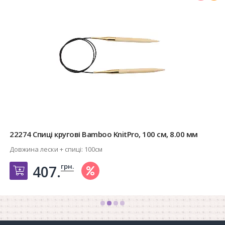
22274 Спиці кругові Bamboo KnitPro, 100 см, 8.00 мм
Довжина лески + спиці:
100см
грн.
407.
Добавить в корзину