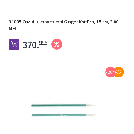
31005 Спиці шкарпеткові Ginger KnitPro, 15 см, 3.00
мм
грн.
370.
Добавить в корзину
-20
%