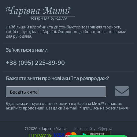
Інтернет-
магазин
Чарівна
Мить
Найбільший виробник та дистрибьютор товарів для творчості,
хоббі та рукоділля в Україні. Оптово-роздрібна торгівля товарами
для рукоділля.
Зв`яжіться з нами
+38 (095) 225-89-90
Бажаєте знати про нові акції та розпродаж?
Підписа
Будь завжди в курсі останніх новин від Чарівна Мить™ та наших
на
акційних пропозицій. Введи свій e-mail і підпишись на розсилання.
розсилк
© 2026
«Чарівна Мить»
Карта сайту
Оферта