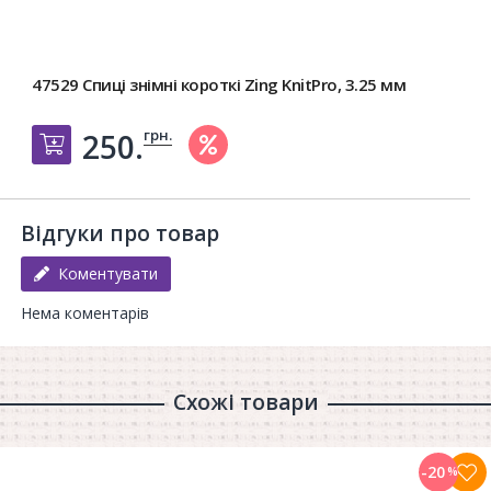
47529 Спиці знімні короткі Zing KnitPro, 3.25 мм
грн.
250.
Добавить в корзину
Відгуки про товар
Коментувати
Нема коментарів
Схожі товари
-20
%