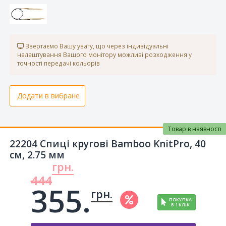
Звертаємо Вашу увагу, що через індивідуальні
налаштування Вашого монітору можливі розходження у
точності передачі кольорів
Додати в вибране
Товар в наявності
22204 Спиці кругові Bamboo KnitPro, 40
см, 2.75 мм
грн.
444
355.
грн.
ПОКУПКА
В 1 КЛІК