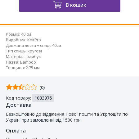
В кошик
Розмір:
40 см
Виробник
:
KnitPro
Довжина лески + спиці
:
40см
Тип спиць
:
кругові
Матеріал
:
бамбук
Назва
:
Bamboo
Товщина
:
2.75 мм
Відгуків
(0)
від
Код товару:
1033975
покупців
Доставка
Безкоштовно до відділення Нової пошти та Укрпошти по
Україні при замовленні від 1500 грн
Оплата