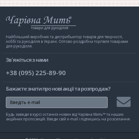
Інтернет-
магазин
Чарівна
Мить
Найбільший виробник та дистрибьютор товарів для творчості,
хоббі та рукоділля в Україні. Оптово-роздрібна торгівля товарами
для рукоділля.
Зв`яжіться з нами
+38 (095) 225-89-90
Бажаєте знати про нові акції та розпродаж?
Підписа
Будь завжди в курсі останніх новин від Чарівна Мить™ та наших
на
акційних пропозицій. Введи свій e-mail і підпишись на розсилання.
розсилк