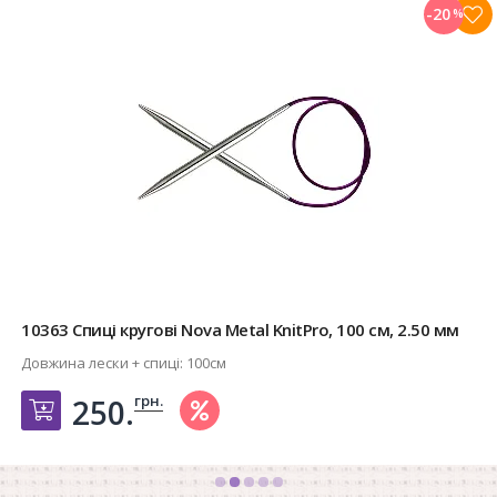
-20
%
10363 Спиці кругові Nova Metal KnitPro, 100 см, 2.50 мм
Довжина лески + спиці:
100см
грн.
250.
Добавить в корзину