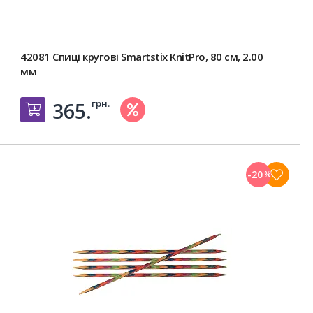
42081 Спиці кругові Smartstix KnitPro, 80 см, 2.00
мм
грн.
365.
Добавить в корзину
-20
%