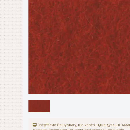
Звертаємо Вашу увагу, що через індивідуальні нал
можливі розходження у точності передачі кольорів