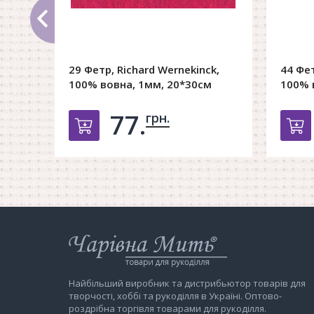
29 Фетр, Richard Wernekinck,
44 Фет
100% вовна, 1мм, 20*30см
100% 
77.
грн.
Добавить в корзину
Д
Інтернет-
магазин
Чарівна
Мить
Найбільший виробник та дистрибьютор товарів для
творчості, хоббі та рукоділля в Україні. Оптово-
роздрібна торгівля товарами для рукоділля.