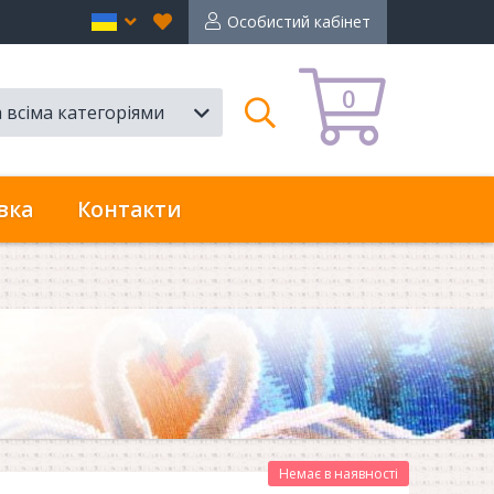
Вибране
en
Особистий кабінет
0
а всіма категоріями
Пошук
вка
Контакти
Немає в наявності