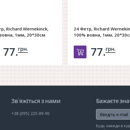
р, Richard Wernekinck,
24 Фетр, Richard Wernekin
вовна, 1мм, 20*30см
100% вовна, 1мм, 20*30
77.
77.
грн.
грн.
обавить в корзину
Добавить в ко
Зв`яжіться з нами
Бажаєте зна
+38 (095) 225-89-90
Будь завжди в кур