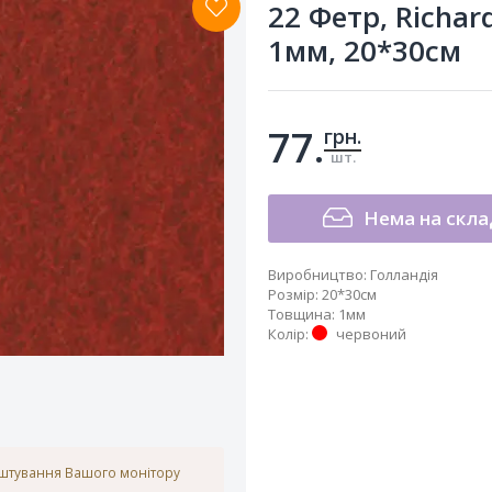
22 Фетр, Richar
1мм, 20*30см
77.
грн.
шт.
Нема на скла
Виробництво
:
Голландія
Розмір
:
20*30см
Товщина
:
1мм
Колір
:
червоний
аштування Вашого монітору