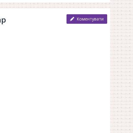
ар
Коментувати