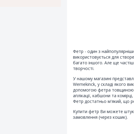
Фетр - один з найпопулярніши
використовується для створен
багато іншого. Але ще часті
творчості.
У нашому магазині представл
Wernekinck, у складі якого в
допомогою фетра товщиною 1
аплікації, кабшони та комірці
Фетр достатньо м'який, що р
Купити фетр Ви можете штук
замовлення (через кошик).