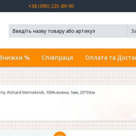
+38 (095) 225-89-90
З
Пошук...
Знижки %
Співпраця
Оплата та Доста
тр, Richard Wernekinck, 100% вовна, 1мм, 20*30см