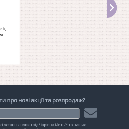
ck,
см
рзину
ти про нові акції та розпродаж?
Підписатися
сі останніх новин від Чарівна Мить™ та наших
на