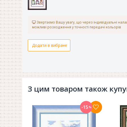
Звертаємо Вашу увагу, що через індивідуальні нал
можливі розходження у точності передачі кольорів
Додати в вибране
З цим товаром також куп
-15
%