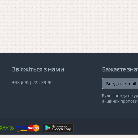
Зв`яжіться з нами
Бажаєте зна
+38 (095) 225-89-90
Будь завжди в кур
акційних пропозиц