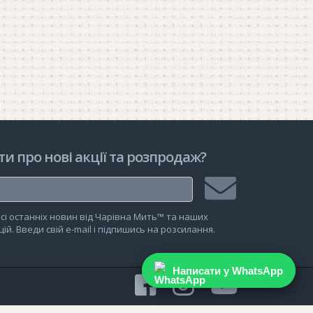
ти про нові акції та розпродаж?
Підписатися
сі останніх новин від Чарівна Мить™ та наших
на
ій. Введи свій e-mail і підпишись на розсилання.
розсилку
Написати у WhatsApp
Написати у WhatsApp
facebook
instagram
youtu