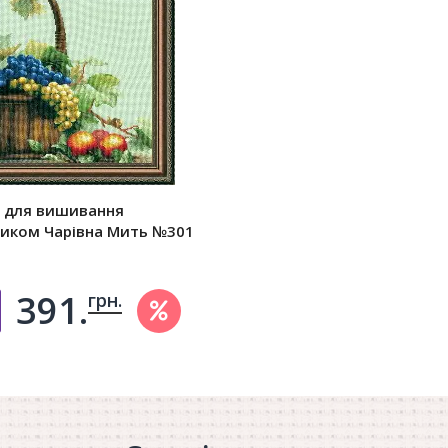
р для вишивання
тиком Чарівна Мить №301
391.
грн.
Добавить в корзину