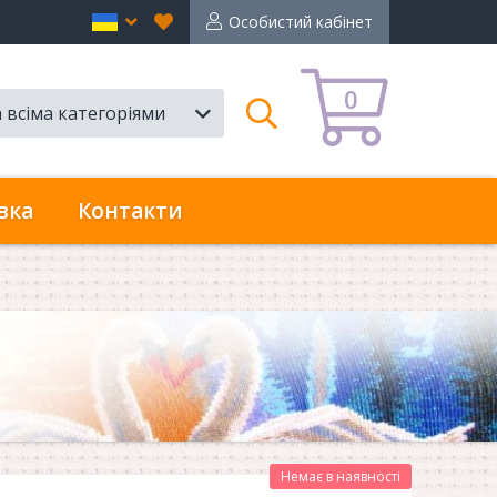
Вибране
en
Особистий кабінет
0
а всіма категоріями
Пошук
вка
Контакти
Немає в наявності