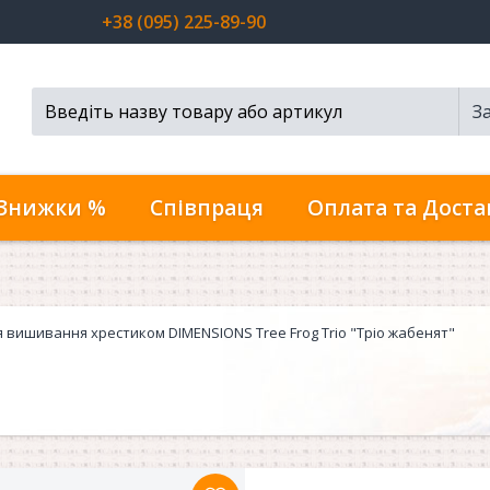
+38 (095) 225-89-90
З
Пошук...
Знижки %
Співпраця
Оплата та Доста
я вишивання хрестиком DIMENSIONS Tree Frog Trio "Тріо жабенят"