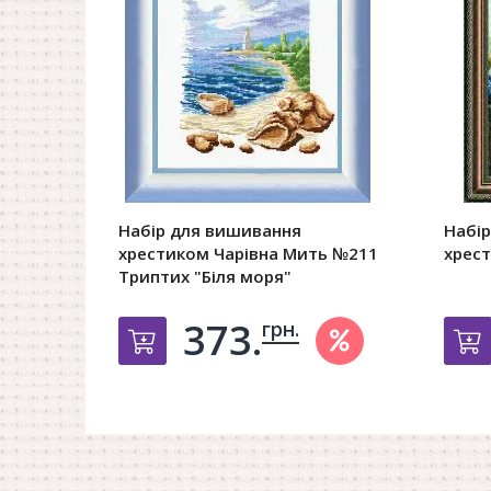
Набір для вишивання
Набі
хрестиком Чарівна Мить №211
хрес
Триптих "Біля моря"
373.
грн.
Добавить в корзину