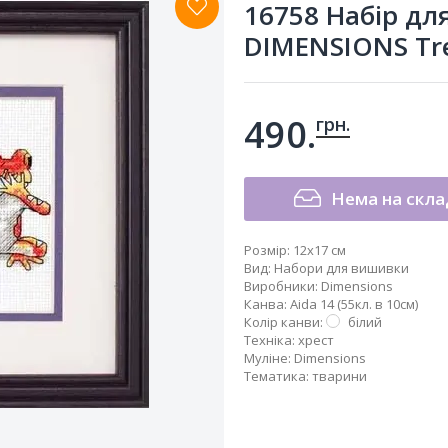
16758 Набір д
DIMENSIONS Tre
490.
грн.
Нема на скла
Розмір:
12x17 см
Вид
:
Набори для вишивки
Виробники
:
Dimensions
Канва
:
Aida 14 (55кл. в 10см)
Колір канви
:
білий
Техніка
:
хрест
Муліне
:
Dimensions
Тематика
:
тварини