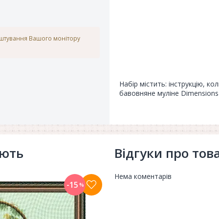
аштування Вашого монітору
Набір містить: інструкцію, ко
бавовняне муліне Dimensions 
ують
Відгуки про тов
Нема коментарів
-15
%