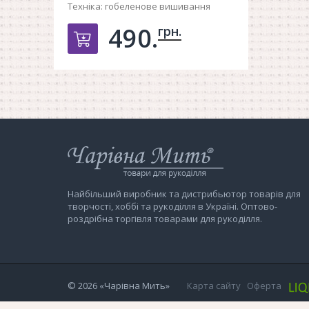
Техніка:
гобеленове вишивання
490.
грн.
Добавить в корзину
Інтернет-
магазин
Чарівна
Мить
Найбільший виробник та дистрибьютор товарів для
творчості, хоббі та рукоділля в Україні. Оптово-
роздрібна торгівля товарами для рукоділля.
© 2026
«Чарівна Мить»
Карта сайту
Оферта