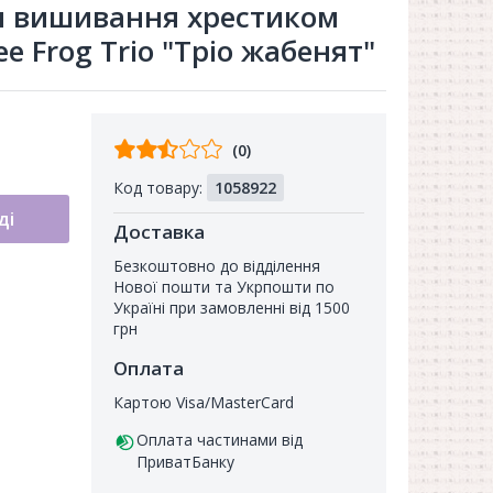
ля вишивання хрестиком
e Frog Trio "Тріо жабенят"
Відгуків
(0)
від
Код товару:
1058922
покупців
ді
Доставка
Безкоштовно до відділення
Нової пошти та Укрпошти по
Україні при замовленні від 1500
грн
Оплата
Картою Visa/MasterCard
Оплата частинами від
ПриватБанку