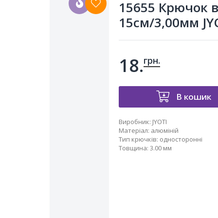
15655 Крючок в
15см/3,00мм JY
18.
грн.
В кошик
Виробник
:
JYOTI
Матеріал
:
алюміній
Тип крючків
:
односторонні
Товщина
:
3.00 мм