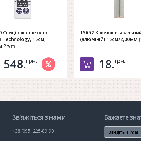
0 Спиці шкарпеткові
15652 Крючок в`язальни
 Technology, 15см,
(алюміній) 15см/2,00мм J
м Prym
548.
18.
грн.
грн.
обавить в корзину
Добавить в ко
Зв`яжіться з нами
Бажаєте зна
+38 (095) 225-89-90