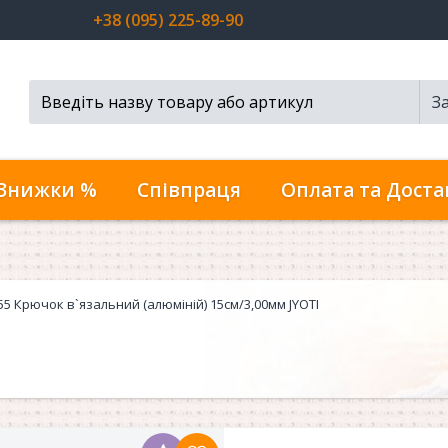
+38 (095) 225-89-90
З
Пошук...
Знижки %
Співпраця
Оплата та Доста
55 Крючок в`язальний (алюміній) 15см/3,00мм JYOTI