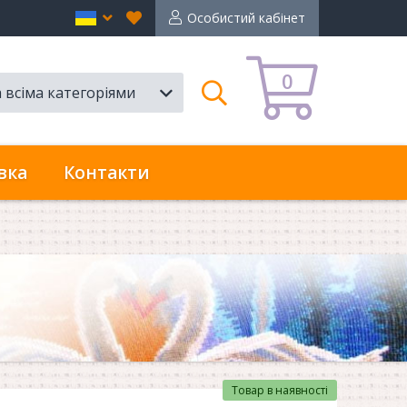
Вибране
en
Особистий кабінет
0
а всіма категоріями
Пошук
вка
Контакти
Товар в наявності