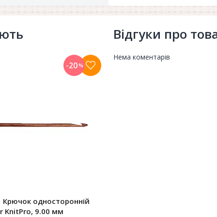
ують
Відгуки про тов
Нема коментарів
-20
%
1 Крючок односторонній
r KnitPro, 9.00 мм