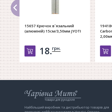
15657 Крючок в`язальний
19418
(алюміній) 15см/3,50мм JYOTI
Carbon
2,00м
18.
грн.
Добавить в корзину
Д
Інтернет-
магазин
Чарівна
Мить
Найбільший виробник та дистрибьютор товарів для
творчості, хоббі та рукоділля в Україні. Оптово-