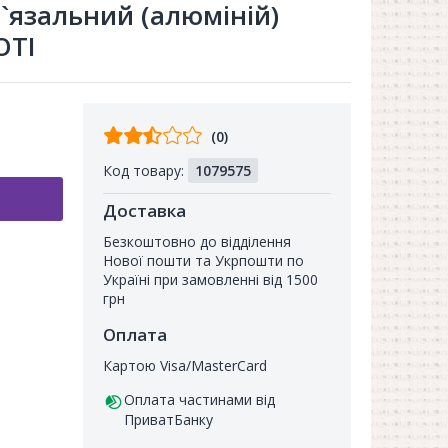
`язальний (алюміній)
OTI
Відгуків
(0)
від
Код товару:
1079575
покупців
Доставка
Безкоштовно до відділення
Нової пошти та Укрпошти по
Україні при замовленні від 1500
грн
Оплата
Картою Visa/MasterCard
Оплата частинами від
ПриватБанку