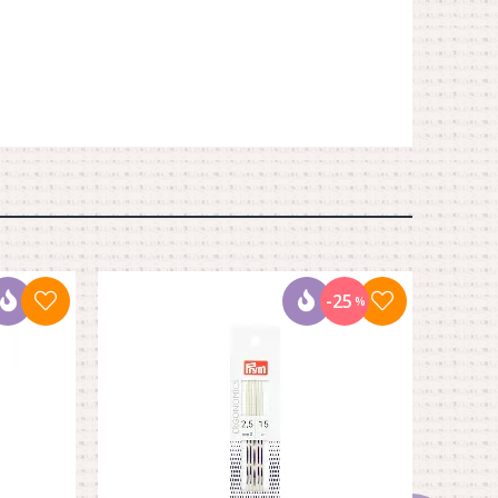
-25
%