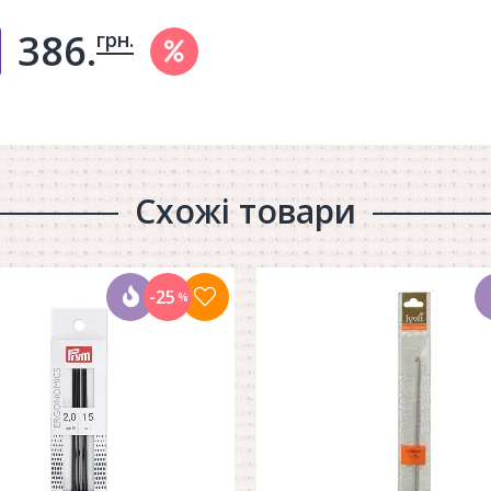
386.
грн.
Добавить в корзину
Схожі товари
-25
%