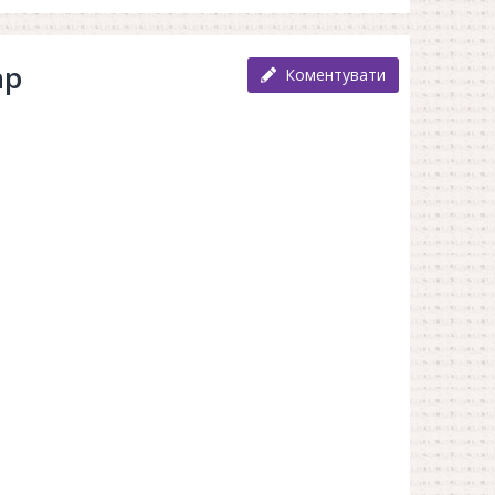
ар
Коментувати