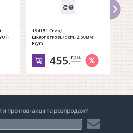
й
194151 Спиці
YOTI
шкарпеткові,15сm, 2,50мм
Prym
455.
грн.
рзину
Добавить в корзину
ти про нові акції та розпродаж?
Підписатися