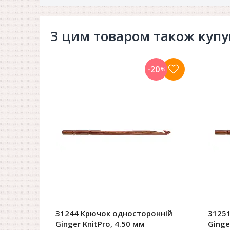
З цим товаром також куп
-20
%
31244 Крючок односторонній
3125
Ginger KnitPro, 4.50 мм
Ginge